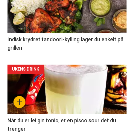
Indisk krydret tandoori-kylling lager du enkelt på
grillen
Forsiden
UKENS DRINK
akkurat
nå
+
-
2
Når du er lei gin tonic, er en pisco sour det du
trenger