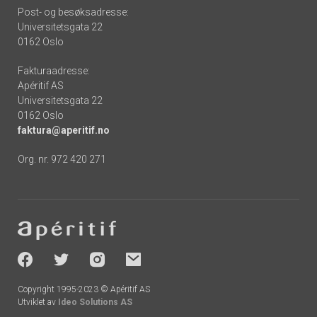
Post- og besøksadresse:
Universitetsgata 22
0162 Oslo
Fakturaadresse:
Apéritif AS
Universitetsgata 22
0162 Oslo
faktura@aperitif.no
Org. nr. 972 420 271
Footer
-
socials
Copyright 1995-2023 © Apéritif AS
Utviklet av
Ideo Solutions AS