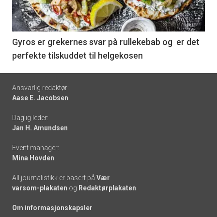
nå
-
6
Gyros er grekernes svar på rullekebab og er det
perfekte tilskuddet til helgekosen
Footer
Ansvarlig redaktør:
Aase E. Jacobsen
-
Daglig leder:
links
Jan H. Amundsen
Event manager:
Mina Hovden
All journalistikk er basert på
Vær
varsom-plakaten
og
Redaktørplakaten
Om informasjonskapsler