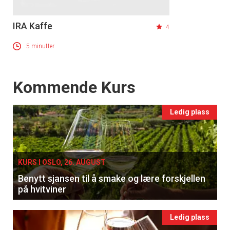
IRA Kaffe
4
5 minutter
Events
Kommende Kurs
Ledig plass
KURS I OSLO, 26. AUGUST
Benytt sjansen til å smake og lære forskjellen
på hvitviner
Ledig plass