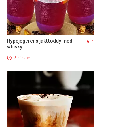
Rypejegerens jakttoddy med
4
whisky
5 minutter