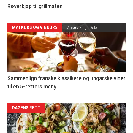
4
Røverkjøp til grillmaten
Forsiden
MATKURS OG VINKURS
Vinsmaking i Oslo
akkurat
nå
-
5
Sammenlign franske klassikere og ungarske viner
til en 5-retters meny
Forsiden
DAGENS RETT
akkurat