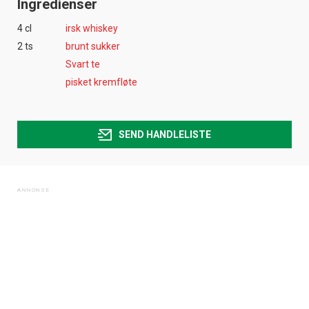
Ingredienser
4 cl
irsk whiskey
2 ts
brunt sukker
Svart te
pisket kremfløte
SEND HANDLELISTE