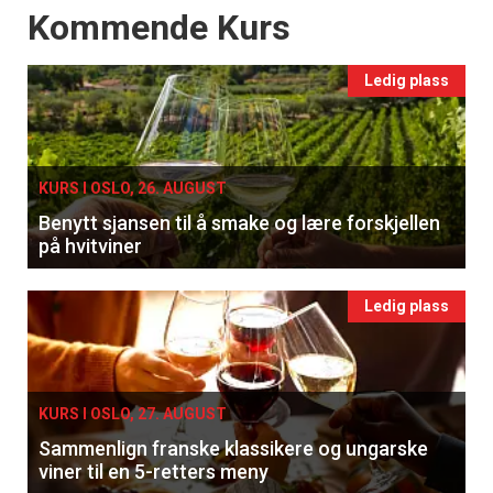
Events
Kommende Kurs
Ledig plass
KURS I OSLO, 26. AUGUST
Benytt sjansen til å smake og lære forskjellen
på hvitviner
Ledig plass
KURS I OSLO, 27. AUGUST
Sammenlign franske klassikere og ungarske
viner til en 5-retters meny