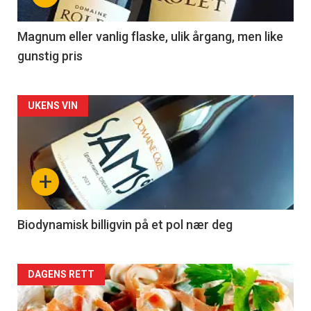
-
3
Magnum eller vanlig flaske, ulik årgang, men like
gunstig pris
Forsiden
UKENS VIN
akkurat
nå
+
-
4
Biodynamisk billigvin på et pol nær deg
Forsiden
DAGENS RETT
akkurat