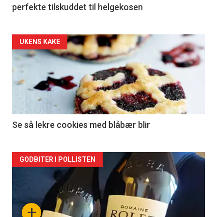
perfekte tilskuddet til helgekosen
Forsiden
UKENS KAKE
akkurat
nå
-
2
Se så lekre cookies med blåbær blir
Forsiden
GODBITER I POLLISTEN
akkurat
nå
+