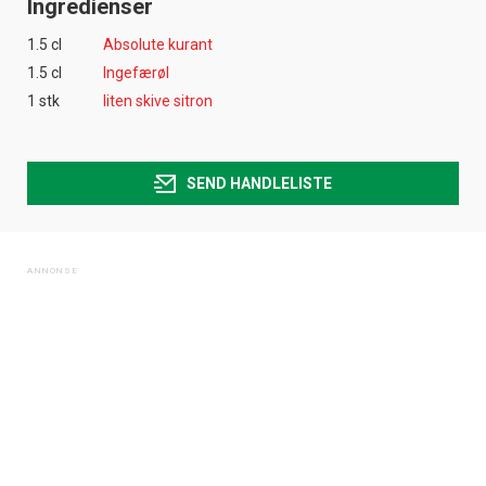
Ingredienser
1.5 cl
Absolute kurant
1.5 cl
Ingefærøl
1 stk
liten skive sitron
SEND HANDLELISTE