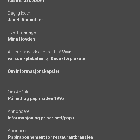
Aase E. Jacobsen
-
Daglig leder:
links
Jan H. Amundsen
Event manager:
Mina Hovden
All journalistikk er basert på
Vær
varsom-plakaten
og
Redaktørplakaten
Om informasjonskapsler
Om Apéritif:
På nett og papir siden 1995
Annonsere:
Informasjon og priser nett/papir
Abonnere:
Papirabonnement for restaurantbransjen