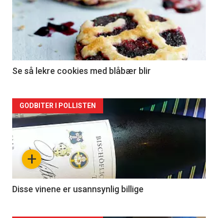
Se så lekre cookies med blåbær blir
Forsiden
GODBITER I POLLISTEN
akkurat
nå
+
-
2
Disse vinene er usannsynlig billige