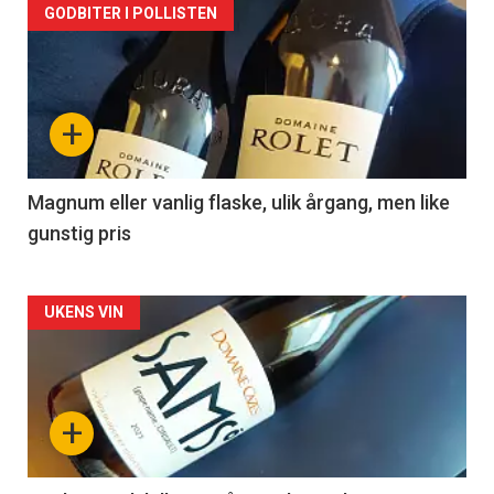
Forsiden
GODBITER I POLLISTEN
akkurat
nå
+
-
3
Magnum eller vanlig flaske, ulik årgang, men like
gunstig pris
Forsiden
UKENS VIN
akkurat
nå
+
-