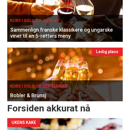
KURS I OSLO, 27. AUGUST
Sammenlign franske klassikere og ungarske
viner til en 5-retters meny
Ledig plass
KURS I OSLO, 05. SEPTEMBER
Bobler & Brunsj
Forsiden akkurat nå
UKENS KAKE