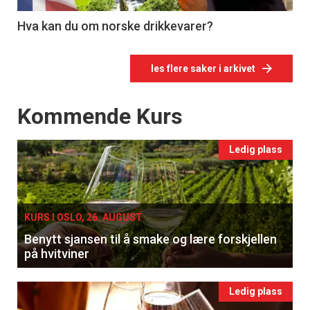
Hva kan du om norske drikkevarer?
les flere saker i arkivet
Events
Kommende Kurs
Ledig plass
KURS I OSLO, 26. AUGUST
Benytt sjansen til å smake og lære forskjellen
på hvitviner
Ledig plass