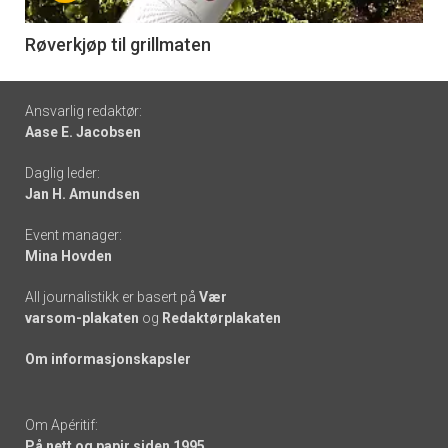
-
6
Røverkjøp til grillmaten
Footer
Ansvarlig redaktør:
Aase E. Jacobsen
-
Daglig leder:
links
Jan H. Amundsen
Event manager:
Mina Hovden
All journalistikk er basert på
Vær
varsom-plakaten
og
Redaktørplakaten
Om informasjonskapsler
Om Apéritif:
På nett og papir siden 1995