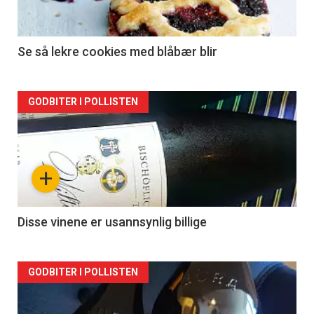
Se så lekre cookies med blåbær blir
Forsiden
GODBITER I POLLISTEN
akkurat
nå
+
-
2
Disse vinene er usannsynlig billige
Forsiden
GODBITER I POLLISTEN
akkurat