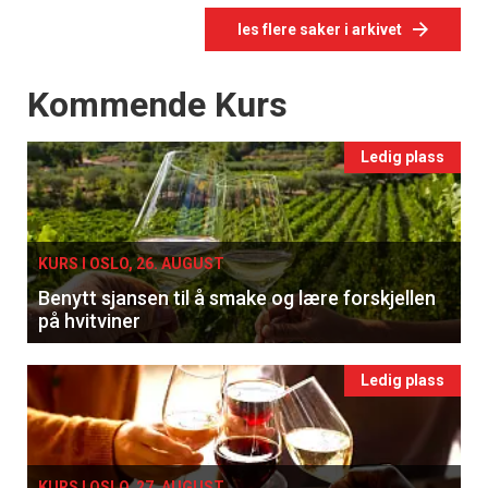
les flere saker i arkivet
Events
Kommende Kurs
Ledig plass
KURS I OSLO, 26. AUGUST
Benytt sjansen til å smake og lære forskjellen
på hvitviner
Ledig plass
KURS I OSLO, 27. AUGUST