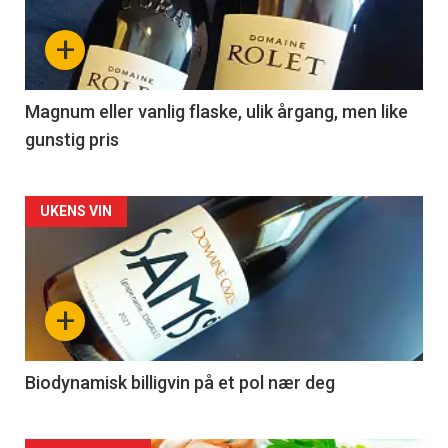
nå
+
-
3
Magnum eller vanlig flaske, ulik årgang, men like
gunstig pris
Forsiden
UKENS VIN
akkurat
nå
+
-
4
Biodynamisk billigvin på et pol nær deg