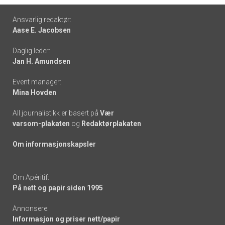
Footer
Ansvarlig redaktør:
Aase E. Jacobsen
-
Daglig leder:
links
Jan H. Amundsen
Event manager:
Mina Hovden
All journalistikk er basert på
Vær
varsom-plakaten
og
Redaktørplakaten
Om informasjonskapsler
Om Apéritif:
På nett og papir siden 1995
Annonsere:
Informasjon og priser nett/papir