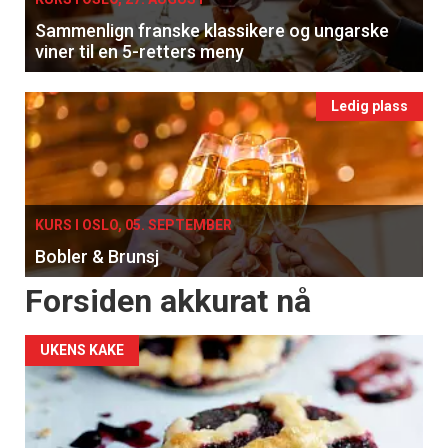
Sammenlign franske klassikere og ungarske
viner til en 5-retters meny
Ledig plass
KURS I OSLO, 05. SEPTEMBER
Bobler & Brunsj
Forsiden akkurat nå
UKENS KAKE