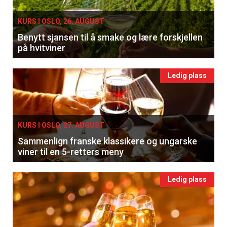
KURS I OSLO, 26. AUGUST
Benytt sjansen til å smake og lære forskjellen
på hvitviner
Ledig plass
KURS I OSLO, 27. AUGUST
Sammenlign franske klassikere og ungarske
viner til en 5-retters meny
Ledig plass