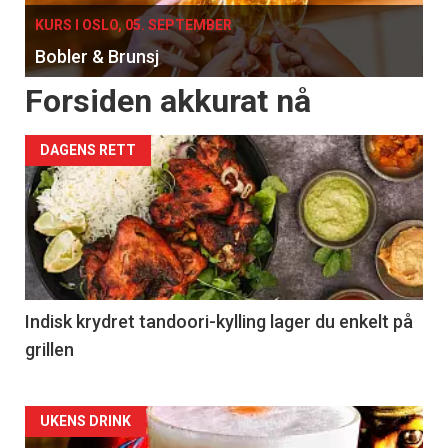
KURS I OSLO, 05. SEPTEMBER
Bobler & Brunsj
Forsiden akkurat nå
DAGENS RETT
Indisk krydret tandoori-kylling lager du enkelt på
grillen
Forsiden
UKENS DRINK