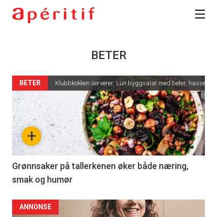
BETER
BETER
Klubbkokken serverer: Lun byggsalat med beter, hasselnøtter
+
Grønnsaker på tallerkenen øker både næring,
smak og humør
ANNONSE