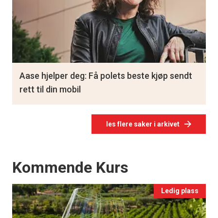
Aase hjelper deg: Få polets beste kjøp sendt
rett til din mobil
les flere saker i arkivet
Events
Kommende Kurs
Ledig plass