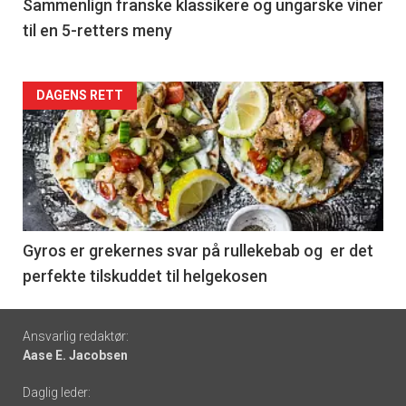
5
Sammenlign franske klassikere og ungarske viner
til en 5-retters meny
Forsiden
DAGENS RETT
akkurat
nå
-
6
Gyros er grekernes svar på rullekebab og er det
perfekte tilskuddet til helgekosen
Footer
Ansvarlig redaktør:
Aase E. Jacobsen
-
Daglig leder:
links