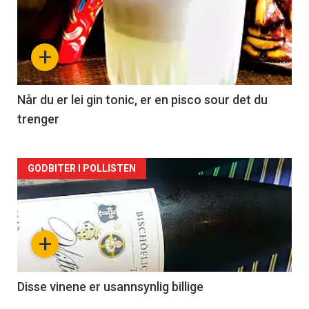
akkurat
nå
+
-
2
Når du er lei gin tonic, er en pisco sour det du
trenger
Forsiden
GODBITER I POLLISTEN
akkurat
nå
+
-
3
Disse vinene er usannsynlig billige