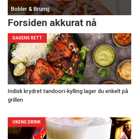
Bobler & Brunsj
Forsiden akkurat nå
DAGENS RETT
Indisk krydret tandoori-kylling lager du enkelt på
grillen
Forsiden
UKENS DRINK
akkurat