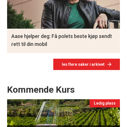
Aase hjelper deg: Få polets beste kjøp sendt
rett til din mobil
les flere saker i arkivet
Events
Kommende Kurs
Ledig plass