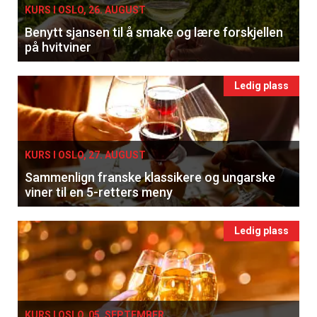
KURS I OSLO, 26. AUGUST
Benytt sjansen til å smake og lære forskjellen
på hvitviner
Ledig plass
KURS I OSLO, 27. AUGUST
Sammenlign franske klassikere og ungarske
viner til en 5-retters meny
Ledig plass
KURS I OSLO, 05. SEPTEMBER