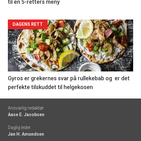
til en 5-retters meny
Forsiden
DAGENS RETT
akkurat
nå
-
6
Gyros er grekernes svar på rullekebab og er det
perfekte tilskuddet til helgekosen
Footer
Ansvarlig redaktør:
Aase E. Jacobsen
-
Daglig leder:
links
Jan H. Amundsen