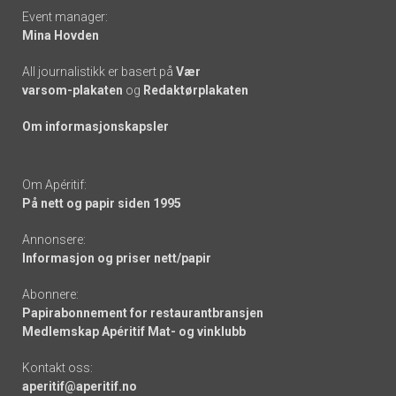
Event manager:
Mina Hovden
All journalistikk er basert på
Vær
varsom-plakaten
og
Redaktørplakaten
Om informasjonskapsler
Om Apéritif:
På nett og papir siden 1995
Annonsere:
Informasjon og priser nett/papir
Abonnere:
Papirabonnement for restaurantbransjen
Medlemskap Apéritif Mat- og vinklubb
Kontakt oss:
aperitif@aperitif.no