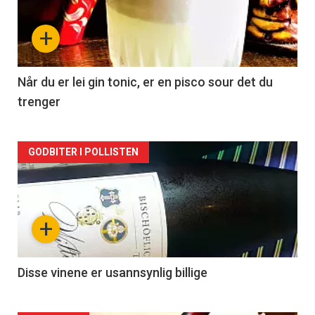
nå
+
-
2
Når du er lei gin tonic, er en pisco sour det du
trenger
Forsiden
GODBITER I POLLISTEN
akkurat
nå
+
-
3
Disse vinene er usannsynlig billige