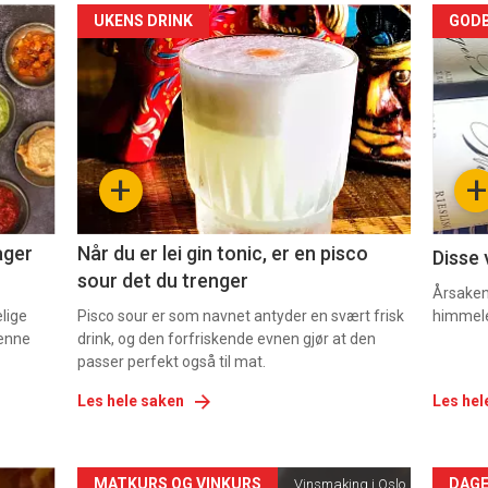
Forsiden
For
UKENS DRINK
GODB
akkurat
akk
nå
nå
-
-
+
+
2
3
ager
Når du er lei gin tonic, er en pisco
Disse 
sour det du trenger
Årsaken 
elige
Pisco sour er som navnet antyder en svært frisk
himmel
denne
drink, og den forfriskende evnen gjør at den
passer perfekt også til mat.
Les hele saken
Les hel
MATKURS OG VINKURS
DAGE
Vinsmaking i Oslo