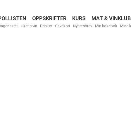
POLLISTEN
OPPSKRIFTER
KURS
MAT & VINKLUB
Menu
Dagens rett
Ukens vin
Drinker
Gavekort
Nyhetsbrev
Min kokebok
Mine 