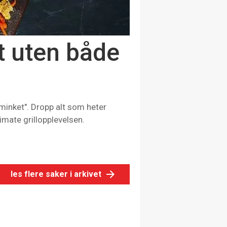
st uten både
usminket". Dropp alt som heter
timate grillopplevelsen.
les flere saker i arkivet