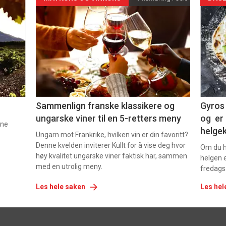
Forsiden
For
akkurat
akk
nå
nå
-
-
5
6
Sammenlign franske klassikere og
Gyros 
ungarske viner til en 5-retters meny
og er 
nne
helge
Ungarn mot Frankrike, hvilken vin er din favoritt?
Denne kvelden inviterer Kullt for å vise deg hvor
Om du ha
høy kvalitet ungarske viner faktisk har, sammen
helgen e
med en utrolig meny.
fredags
Les hele saken
Les hel