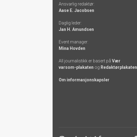
Ansvarlig redaktør:
-
Aase E. Jacobsen
links
Daglig leder:
Jan H. Amundsen
Event manager:
Mina Hovden
All journalistikk er basert på
Vær
varsom-plakaten
og
Redaktørplakaten
Om informasjonskapsler
Footer