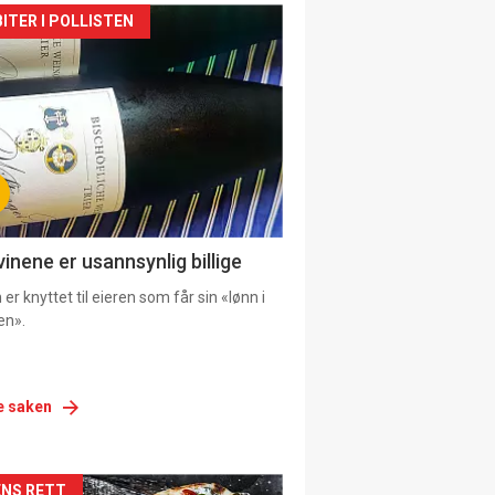
siden
ITER I POLLISTEN
urat
vinene er usannsynlig billige
er knyttet til eieren som får sin «lønn i
en».
e saken
NS RETT