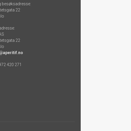
g besøksadresse:
tetsgata 22
lo
adresse:
 AS
tetsgata 22
lo
@aperitif.no
 972 420 271