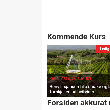
Events
Kommende Kurs
Ledig
KURS I OSLO, 26. AUGUST
Benytt sjansen til å smake og 
forskjellen på hvitviner
Forsiden akkurat 