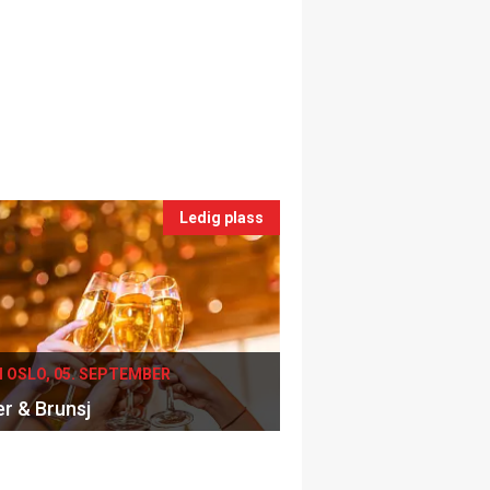
Ledig plass
I OSLO, 05. SEPTEMBER
er & Brunsj