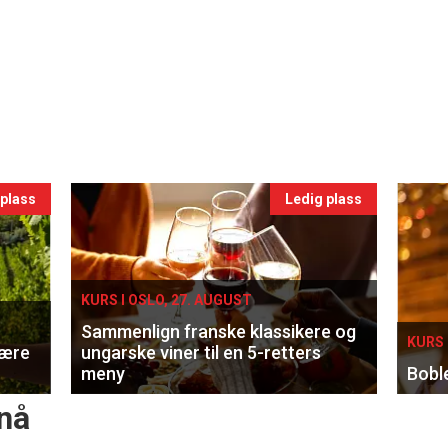
 plass
Ledig plass
KURS I OSLO, 27. AUGUST
Sammenlign franske klassikere og
KURS 
lære
ungarske viner til en 5-retters
meny
Bobl
nå