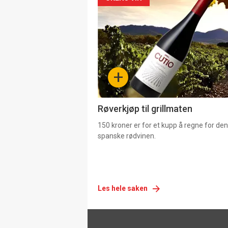
Forsiden
akkurat
nå
-
+
4
Røverkjøp til grillmaten
150 kroner er for et kupp å regne for de
spanske rødvinen.
Les hele saken
Footer