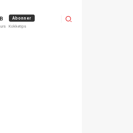
Logg
B
Abonner
kurs
Kokketips
inn