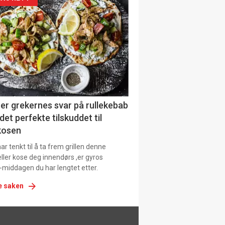
siden
urat
er grekernes svar på rullekebab
det perfekte tilskuddet til
kosen
r tenkt til å ta frem grillen denne
ller kose deg innendørs ,er gyros
-middagen du har lengtet etter.
e saken