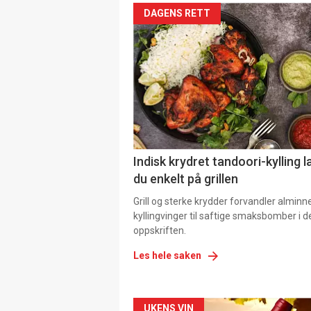
DAGENS RETT
Indisk krydret tandoori-kylling l
du enkelt på grillen
Grill og sterke krydder forvandler alminn
kyllingvinger til saftige smaksbomber i 
oppskriften.
Les hele saken
UKENS VIN