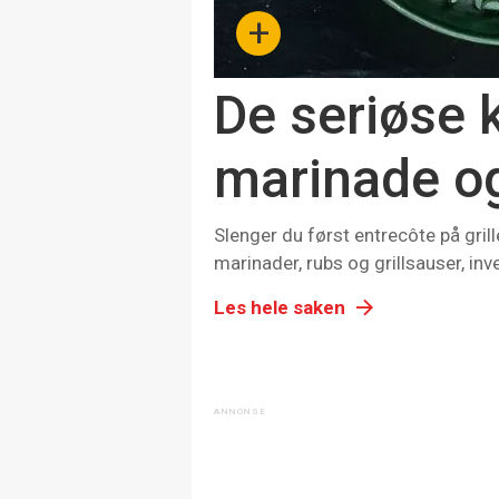
+
De seriøse 
marinade og
Slenger du først entrecôte på grille
marinader, rubs og grillsauser, inv
Les hele saken