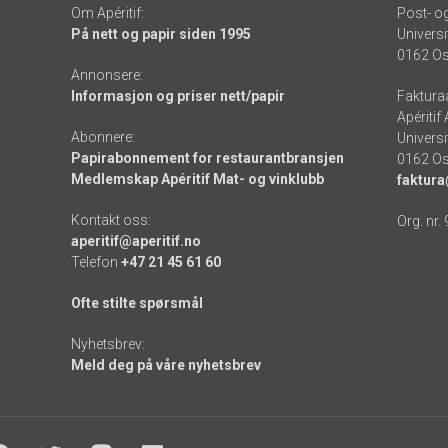
Om Apéritif:
Post- o
På nett og papir siden 1995
Universi
0162 Os
Annonsere:
Informasjon og priser nett/papir
Faktura
Apéritif
Abonnere:
Universi
Papirabonnement for restaurantbransjen
0162 Os
Medlemskap Apéritif Mat- og vinklubb
faktura
Kontakt oss:
Org. nr.
aperitif@aperitif.no
Telefon
+47 21 45 61 60
Ofte stilte spørsmål
Nyhetsbrev:
Meld deg på våre nyhetsbrev