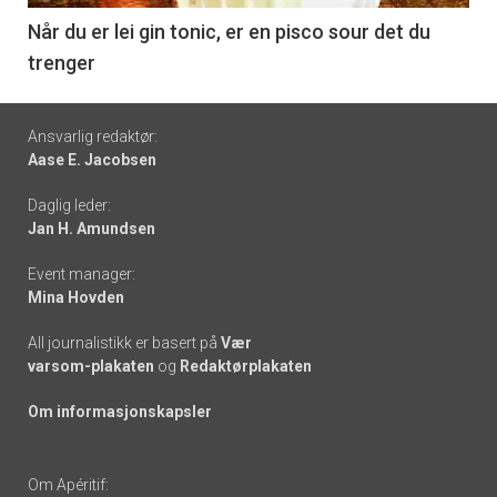
6
Når du er lei gin tonic, er en pisco sour det du
trenger
Footer
Ansvarlig redaktør:
Aase E. Jacobsen
-
Daglig leder:
links
Jan H. Amundsen
Event manager:
Mina Hovden
All journalistikk er basert på
Vær
varsom-plakaten
og
Redaktørplakaten
Om informasjonskapsler
Om Apéritif: