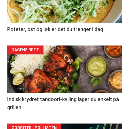
Poteter, ost og løk er det du trenger i dag
Forsiden
DAGENS RETT
akkurat
nå
-
2
Indisk krydret tandoori-kylling lager du enkelt på
grillen
GODBITER I POLLISTEN