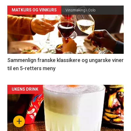
Forsiden
MATKURS OG VINKURS
Vinsmaking i Oslo
akkurat
nå
-
5
Sammenlign franske klassikere og ungarske viner
til en 5-retters meny
Forsiden
UKENS DRINK
akkurat
nå
+
-