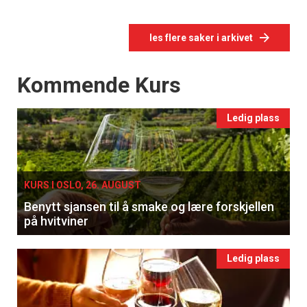
les flere saker i arkivet
Events
Kommende Kurs
Ledig plass
KURS I OSLO, 26. AUGUST
Benytt sjansen til å smake og lære forskjellen
på hvitviner
Ledig plass