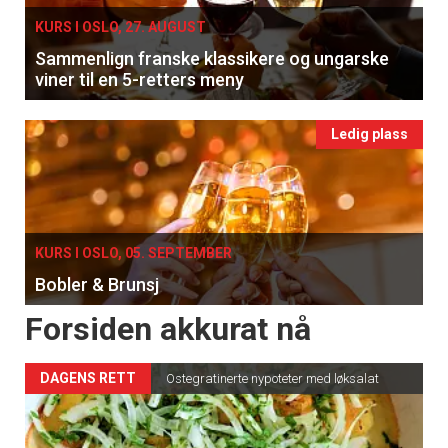
KURS I OSLO, 27. AUGUST
Sammenlign franske klassikere og ungarske
viner til en 5-retters meny
Ledig plass
KURS I OSLO, 05. SEPTEMBER
Bobler & Brunsj
Forsiden akkurat nå
DAGENS RETT
Ostegratinerte nypoteter med løksalat