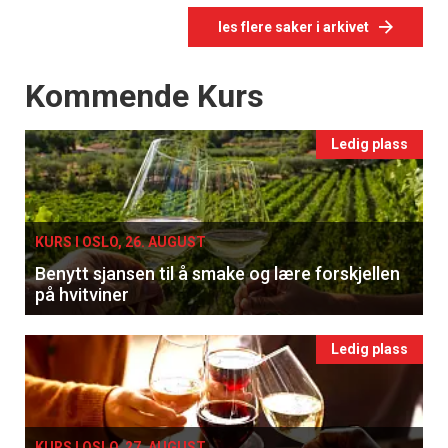
les flere saker i arkivet
Events
Kommende Kurs
Ledig plass
KURS I OSLO, 26. AUGUST
Benytt sjansen til å smake og lære forskjellen
på hvitviner
Ledig plass
KURS I OSLO, 27. AUGUST