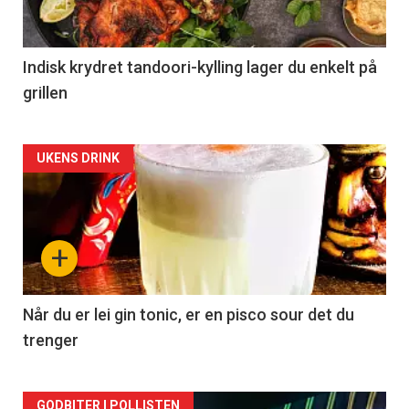
Indisk krydret tandoori-kylling lager du enkelt på
grillen
Forsiden
UKENS DRINK
akkurat
nå
+
-
2
Når du er lei gin tonic, er en pisco sour det du
trenger
GODBITER I POLLISTEN