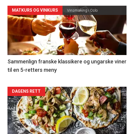
Forsiden
MATKURS OG VINKURS
Vinsmaking i Oslo
akkurat
nå
-
5
Sammenlign franske klassikere og ungarske viner
til en 5-retters meny
Forsiden
DAGENS RETT
akkurat
nå
-