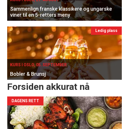
Sammenlign franske klassikere og ungarske
viner til en 5-retters meny
Ledig plass
KURS I OSLO, 05. SEPTEMBER
Bobler & Brunsj
Forsiden akkurat nå
DAGENS RETT