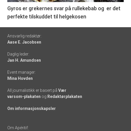
6
Gyros er grekernes svar på rullekebab og er det
perfekte tilskuddet til helgekosen
Footer
Ansvarlig redaktør:
Aase E. Jacobsen
-
Daglig leder:
links
Jan H. Amundsen
Event manager:
Mina Hovden
All journalistikk er basert på
Vær
varsom-plakaten
og
Redaktørplakaten
Om informasjonskapsler
Om Apéritif: