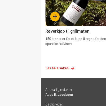
nå
-
+
4
Røverkjøp til grillmaten
150 kroner er for et kupp å regne for de
spanske rødvinen.
Les hele saken
Footer
Ansvarlig redaktør:
-
Aase E. Jacobsen
links
Daglig leder: