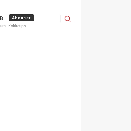
Logg
B
Abonner
kurs
Kokketips
inn