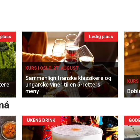
 plass
Ledig plass
KURS I OSLO, 27. AUGUST
Sammenlign franske klassikere og
KURS 
lære
ungarske viner til en 5-retters
meny
Bobl
nå
Forsiden
For
UKENS DRINK
GODB
akkurat
akk