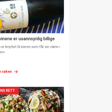
vinene er usannsynlig billige
er knyttet til eieren som får sin «lønn i
en».
e saken
siden
NS RETT
urat