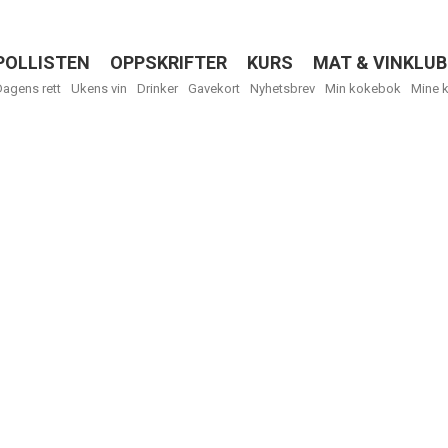
POLLISTEN
OPPSKRIFTER
KURS
MAT & VINKLUB
Menu
Dagens rett
Ukens vin
Drinker
Gavekort
Nyhetsbrev
Min kokebok
Mine 