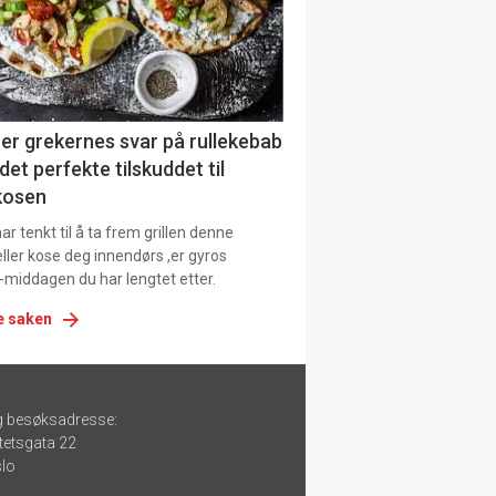
er grekernes svar på rullekebab
det perfekte tilskuddet til
kosen
r tenkt til å ta frem grillen denne
ller kose deg innendørs ,er gyros
-middagen du har lengtet etter.
e saken
g besøksadresse:
tetsgata 22
lo