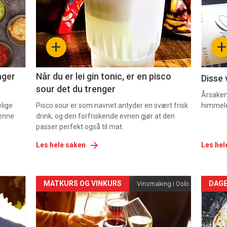
nå
nå
-
-
+
+
2
3
ager
Når du er lei gin tonic, er en pisco
Disse 
sour det du trenger
Årsaken 
elige
Pisco sour er som navnet antyder en svært frisk
himmel
denne
drink, og den forfriskende evnen gjør at den
passer perfekt også til mat.
Les hele saken
Les hel
Forsiden
For
MATKURS OG VINKURS
DAGE
Vinsmaking i Oslo
akkurat
akk