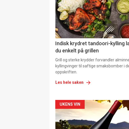
Indisk krydret tandoori-kylling l
du enkelt på grillen
Grill og sterke krydder forvandler alminn
kyllingvinger til saftige smaksbomber i 
oppskriften.
Les hele saken
Forsiden
UKENS VIN
akkurat