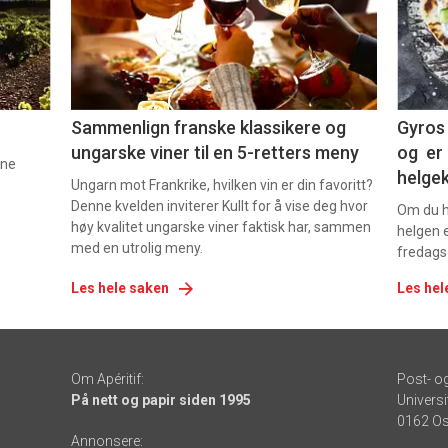
nå
nå
-
-
5
6
Sammenlign franske klassikere og
Gyros 
ungarske viner til en 5-retters meny
og er 
nne
helge
Ungarn mot Frankrike, hvilken vin er din favoritt?
Denne kvelden inviterer Kullt for å vise deg hvor
Om du ha
høy kvalitet ungarske viner faktisk har, sammen
helgen e
med en utrolig meny.
fredags
Les hele saken
Les hel
Om Apéritif:
Post- o
På nett og papir siden 1995
Universi
0162 Os
Annonsere: