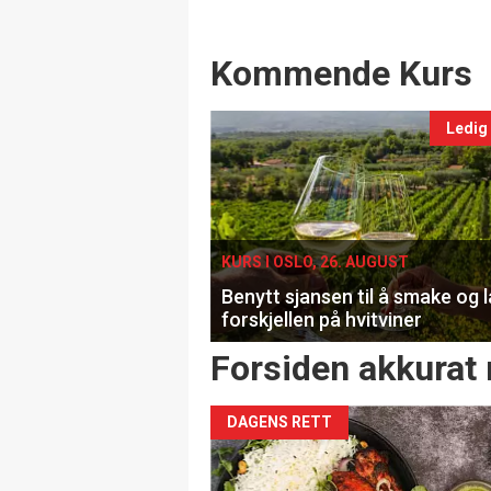
Events
Kommende Kurs
Ledig
KURS I OSLO, 26. AUGUST
Benytt sjansen til å smake og 
forskjellen på hvitviner
Forsiden akkurat 
DAGENS RETT