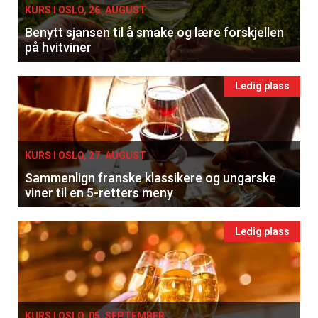
KURS I OSLO, 26. AUGUST
Benytt sjansen til å smake og lære forskjellen
på hvitviner
Ledig plass
KURS I OSLO, 27. AUGUST
Sammenlign franske klassikere og ungarske
viner til en 5-retters meny
Ledig plass
KURS I OSLO, 05. SEPTEMBER