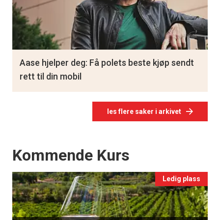
Aase hjelper deg: Få polets beste kjøp sendt
rett til din mobil
les flere saker i arkivet
Events
Kommende Kurs
Ledig plass