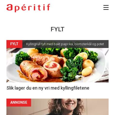
FYLT
FYLT
Kyllingrull fylt med bakt paprika, blomsterkål og potet
Slik lager du en ny vri med kyllingfiletene
ANNONSE