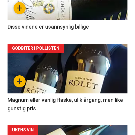
nå
+
-
2
Disse vinene er usannsynlig billige
Forsiden
GODBITER I POLLISTEN
akkurat
nå
+
-
3
Magnum eller vanlig flaske, ulik årgang, men like
gunstig pris
Forsiden
UKENS VIN