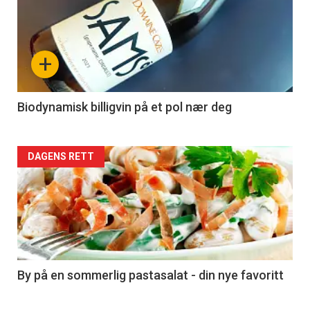
akkurat
nå
+
-
4
Biodynamisk billigvin på et pol nær deg
Forsiden
DAGENS RETT
akkurat
nå
-
5
By på en sommerlig pastasalat - din nye favoritt