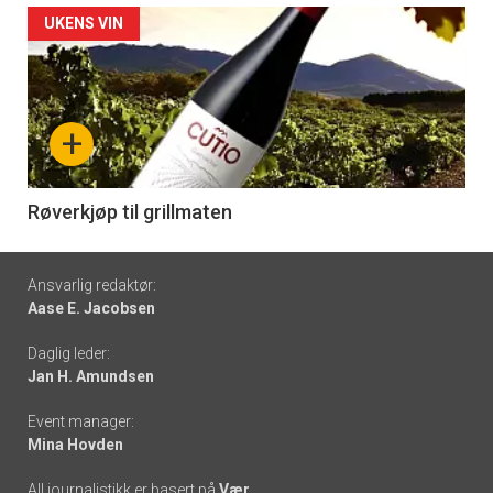
Forsiden
UKENS VIN
akkurat
nå
+
-
6
Røverkjøp til grillmaten
Footer
Ansvarlig redaktør:
Aase E. Jacobsen
-
Daglig leder:
links
Jan H. Amundsen
Event manager:
Mina Hovden
All journalistikk er basert på
Vær