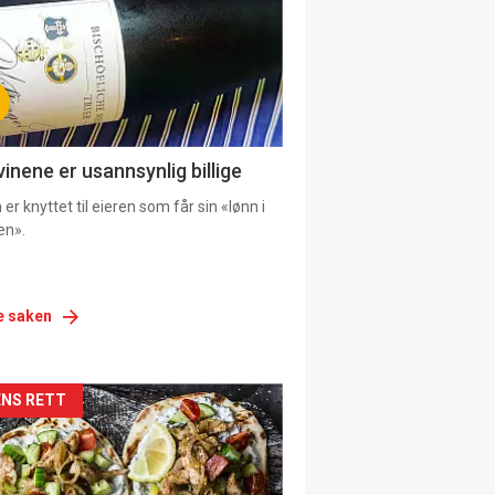
vinene er usannsynlig billige
er knyttet til eieren som får sin «lønn i
en».
e saken
siden
NS RETT
urat