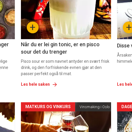
nå
nå
-
-
+
+
2
3
ager
Når du er lei gin tonic, er en pisco
Disse 
sour det du trenger
Årsaken 
elige
Pisco sour er som navnet antyder en svært frisk
himmel
denne
drink, og den forfriskende evnen gjør at den
passer perfekt også til mat.
Les hele saken
Les hel
Forsiden
For
MATKURS OG VINKURS
DAGE
Vinsmaking i Oslo
akkurat
akk