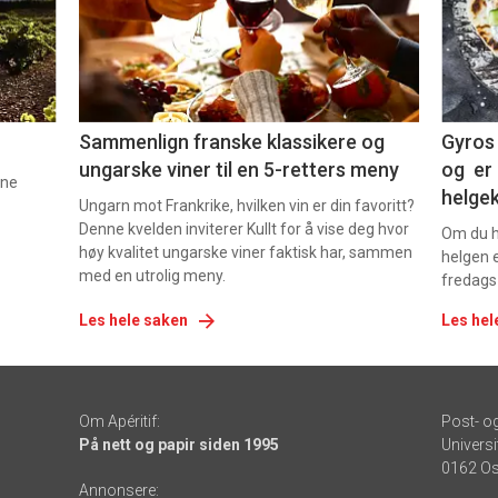
nå
nå
-
-
5
6
Sammenlign franske klassikere og
Gyros 
ungarske viner til en 5-retters meny
og er 
nne
helge
Ungarn mot Frankrike, hvilken vin er din favoritt?
Denne kvelden inviterer Kullt for å vise deg hvor
Om du ha
høy kvalitet ungarske viner faktisk har, sammen
helgen e
med en utrolig meny.
fredags
Les hele saken
Les hel
Om Apéritif:
Post- o
På nett og papir siden 1995
Universi
0162 Os
Annonsere: