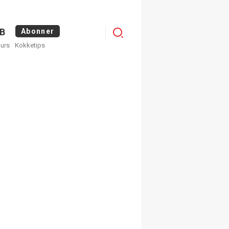
Logg
B
Abonner
kurs
Kokketips
inn