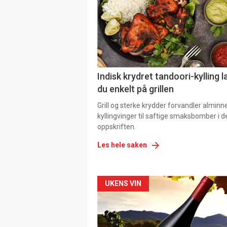
Indisk krydret tandoori-kylling l
du enkelt på grillen
Grill og sterke krydder forvandler alminn
kyllingvinger til saftige smaksbomber i 
oppskriften.
Les hele saken
Forsiden
UKENS VIN
akkurat