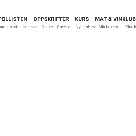
POLLISTEN
OPPSKRIFTER
KURS
MAT & VINKLUB
Menu
Dagens rett
Ukens vin
Drinker
Gavekort
Nyhetsbrev
Min kokebok
Mine 