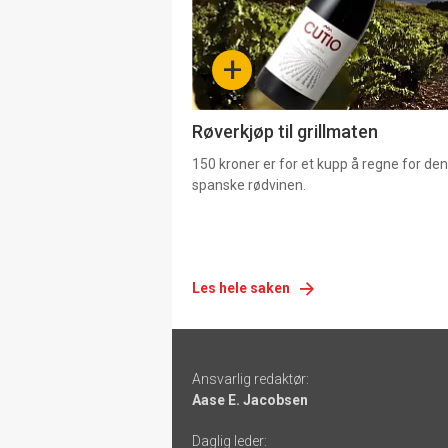
nå
-
+
4
Røverkjøp til grillmaten
150 kroner er for et kupp å regne for de
spanske rødvinen.
Les hele saken
Footer
Ansvarlig redaktør:
-
Aase E. Jacobsen
links
Daglig leder: