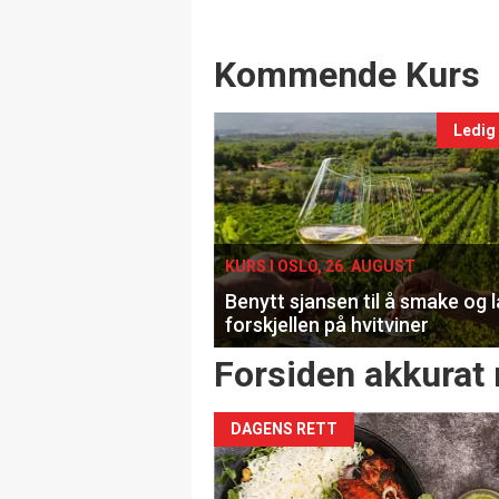
Events
Kommende Kurs
Ledig
KURS I OSLO, 26. AUGUST
Benytt sjansen til å smake og 
forskjellen på hvitviner
Forsiden akkurat 
DAGENS RETT