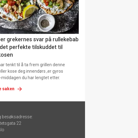
er grekernes svar på rullekebab
det perfekte tilskuddet til
kosen
r tenkt til å ta frem grillen denne
ller kose deg innendørs ,er gyros
-middagen du har lengtet etter.
e saken
g besøksadresse:
tetsgata 22
lo