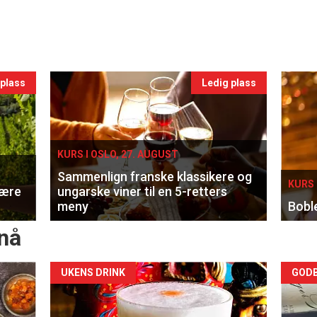
 plass
Ledig plass
KURS I OSLO, 27. AUGUST
Sammenlign franske klassikere og
KURS 
lære
ungarske viner til en 5-retters
meny
Bobl
nå
Forsiden
For
UKENS DRINK
GODB
akkurat
akk