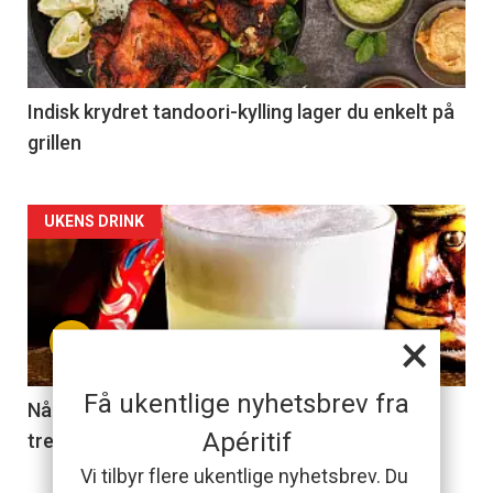
Indisk krydret tandoori-kylling lager du enkelt på
grillen
Forsiden
UKENS DRINK
akkurat
nå
+
×
-
Få ukentlige nyhetsbrev fra
2
Når du er lei gin tonic, er en pisco sour det du
Apéritif
trenger
Vi tilbyr flere ukentlige nyhetsbrev. Du