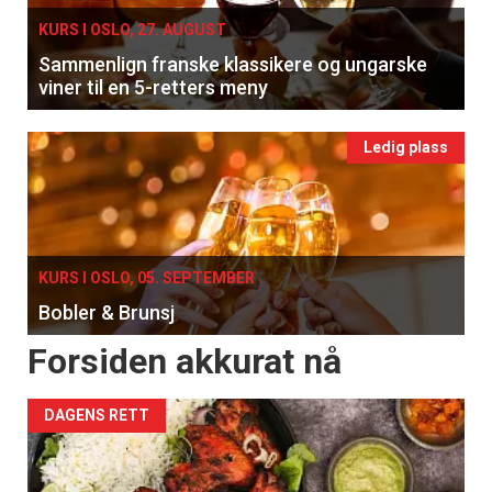
KURS I OSLO, 27. AUGUST
Sammenlign franske klassikere og ungarske
viner til en 5-retters meny
Ledig plass
KURS I OSLO, 05. SEPTEMBER
Bobler & Brunsj
Forsiden akkurat nå
DAGENS RETT