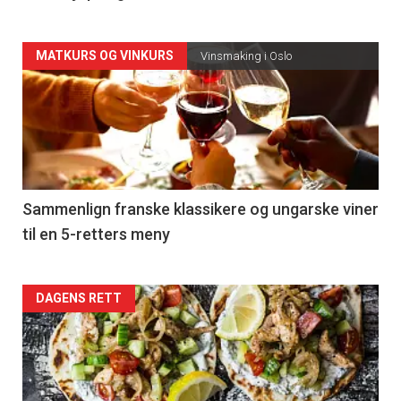
Forsiden
MATKURS OG VINKURS
Vinsmaking i Oslo
akkurat
nå
-
5
Sammenlign franske klassikere og ungarske viner
til en 5-retters meny
Forsiden
DAGENS RETT
akkurat
nå