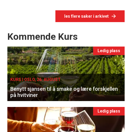
les flere saker i arkivet
Events
Kommende Kurs
Ledig plass
KURS I OSLO, 26. AUGUST
Benytt sjansen til å smake og lære forskjellen
på hvitviner
Ledig plass