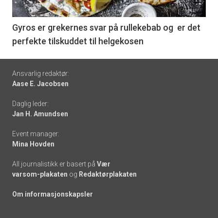
-
6
Gyros er grekernes svar på rullekebab og er det
perfekte tilskuddet til helgekosen
Footer
Ansvarlig redaktør:
Aase E. Jacobsen
-
Daglig leder:
links
Jan H. Amundsen
Event manager:
Mina Hovden
All journalistikk er basert på
Vær
varsom-plakaten
og
Redaktørplakaten
Om informasjonskapsler