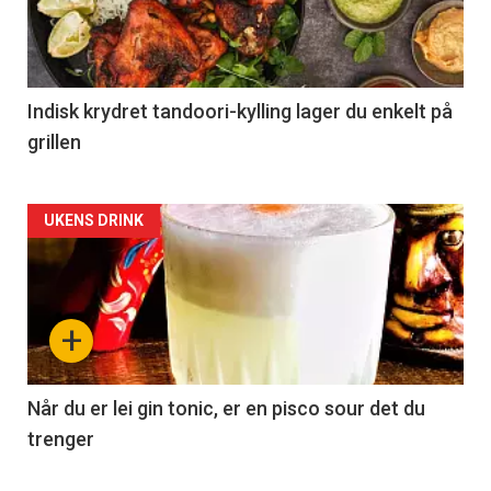
Indisk krydret tandoori-kylling lager du enkelt på
grillen
Forsiden
UKENS DRINK
akkurat
nå
+
-
2
Når du er lei gin tonic, er en pisco sour det du
trenger