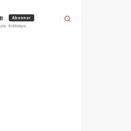
Logg
B
Abonner
kurs
Kokketips
inn