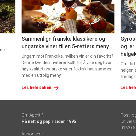
nå
nå
-
-
5
6
Sammenlign franske klassikere og
Gyros 
ungarske viner til en 5-retters meny
og er 
nne
helge
Ungarn mot Frankrike, hvilken vin er din favoritt?
Denne kvelden inviterer Kullt for å vise deg hvor
Om du ha
høy kvalitet ungarske viner faktisk har, sammen
helgen e
med en utrolig meny.
fredags
Les hele saken
Les hel
Om Apéritif:
Post- o
På nett og papir siden 1995
Universi
0162 Os
Annonsere: