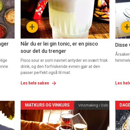
nå
nå
-
-
+
+
2
3
ager
Når du er lei gin tonic, er en pisco
Disse 
sour det du trenger
Årsaken 
elige
Pisco sour er som navnet antyder en svært frisk
himmel
denne
drink, og den forfriskende evnen gjør at den
passer perfekt også til mat.
Les hele saken
Les hel
Forsiden
For
MATKURS OG VINKURS
DAGE
Vinsmaking i Oslo
akkurat
akk