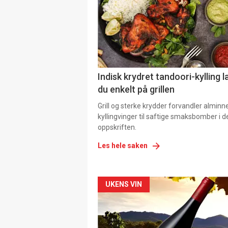
Indisk krydret tandoori-kylling l
du enkelt på grillen
Grill og sterke krydder forvandler alminn
kyllingvinger til saftige smaksbomber i 
oppskriften.
Les hele saken
Forsiden
UKENS VIN
akkurat