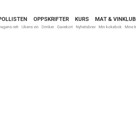
POLLISTEN
OPPSKRIFTER
KURS
MAT & VINKLUB
Menu
Dagens rett
Ukens vin
Drinker
Gavekort
Nyhetsbrev
Min kokebok
Mine 