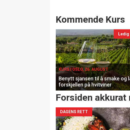
Events
Kommende Kurs
Ledig
KURS I OSLO, 26. AUGUST
Benytt sjansen til å smake og 
forskjellen på hvitviner
Forsiden akkurat 
DAGENS RETT