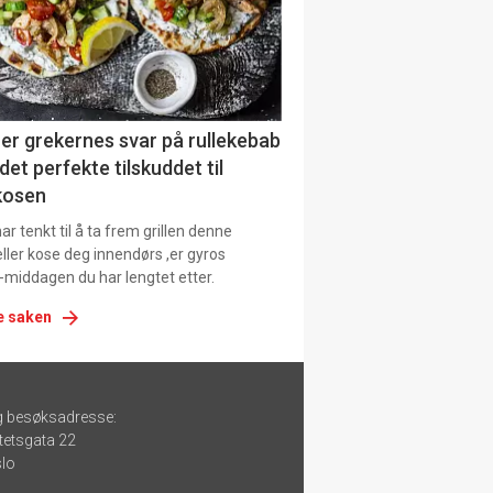
er grekernes svar på rullekebab
det perfekte tilskuddet til
kosen
r tenkt til å ta frem grillen denne
ller kose deg innendørs ,er gyros
-middagen du har lengtet etter.
e saken
g besøksadresse:
tetsgata 22
lo