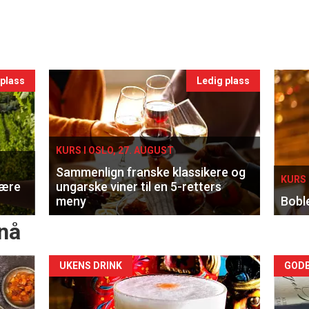
 plass
Ledig plass
KURS I OSLO, 27. AUGUST
Sammenlign franske klassikere og
KURS 
lære
ungarske viner til en 5-retters
meny
Bobl
nå
Forsiden
For
UKENS DRINK
GODB
akkurat
akk