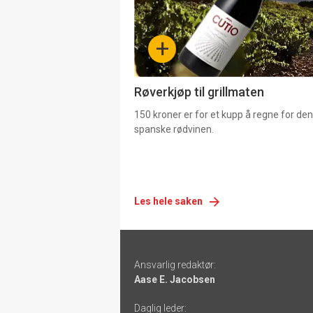
nå
-
+
4
Røverkjøp til grillmaten
150 kroner er for et kupp å regne for de
spanske rødvinen.
Les hele saken
Footer
Ansvarlig redaktør:
-
Aase E. Jacobsen
links
Daglig leder: