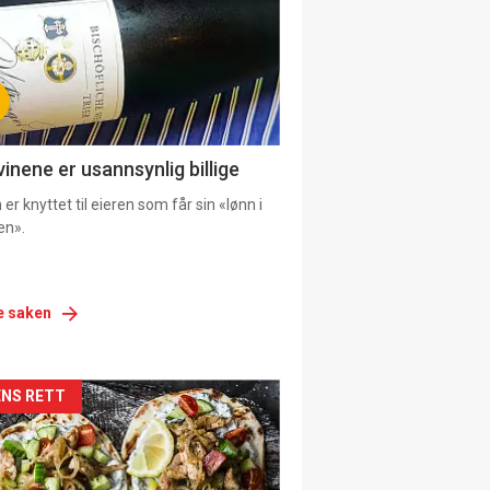
vinene er usannsynlig billige
er knyttet til eieren som får sin «lønn i
en».
e saken
siden
NS RETT
urat