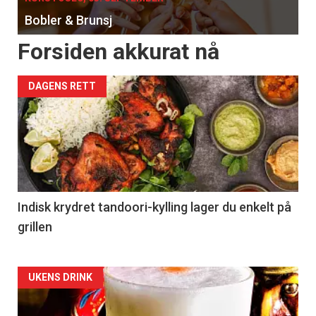
Bobler & Brunsj
Forsiden akkurat nå
DAGENS RETT
Indisk krydret tandoori-kylling lager du enkelt på
grillen
Forsiden
UKENS DRINK
akkurat