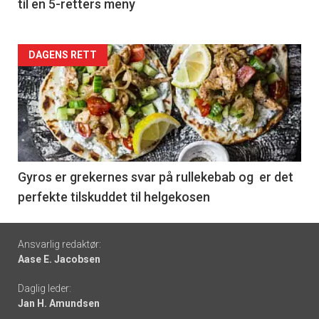
til en 5-retters meny
Forsiden
DAGENS RETT
akkurat
nå
-
6
Gyros er grekernes svar på rullekebab og er det
perfekte tilskuddet til helgekosen
Footer
Ansvarlig redaktør:
Aase E. Jacobsen
-
Daglig leder:
links
Jan H. Amundsen