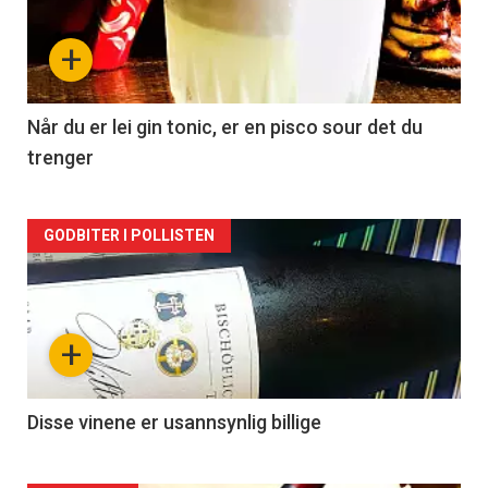
nå
+
-
2
Når du er lei gin tonic, er en pisco sour det du
trenger
Forsiden
GODBITER I POLLISTEN
akkurat
nå
+
-
3
Disse vinene er usannsynlig billige