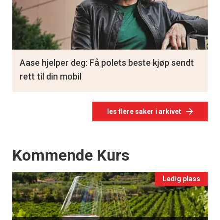
Aase hjelper deg: Få polets beste kjøp sendt
rett til din mobil
les flere saker i arkivet
Events
Kommende Kurs
Ledig plass