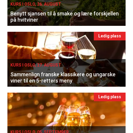
KURS I OSLO, 26. AUGUST
Benytt sjansen til å smake og lære forskjellen
på hvitviner
Ledig plass
KURS I OSLO, 27. AUGUST
Sammenlign franske klassikere og ungarske
viner til en 5-retters meny
Ledig plass
KURS I OSLO, 05. SEPTEMBER