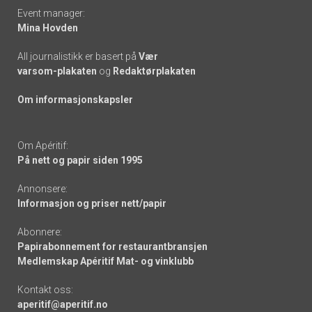
Event manager:
Mina Hovden
All journalistikk er basert på
Vær
varsom-plakaten
og
Redaktørplakaten
Om informasjonskapsler
Om Apéritif:
På nett og papir siden 1995
Annonsere:
Informasjon og priser nett/papir
Abonnere:
Papirabonnement for restaurantbransjen
Medlemskap Apéritif Mat- og vinklubb
Kontakt oss:
aperitif@aperitif.no