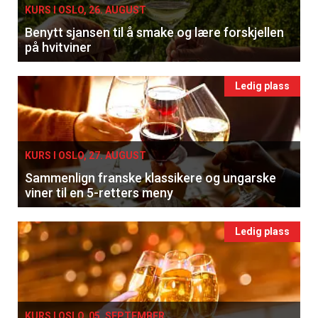
KURS I OSLO, 26. AUGUST
Benytt sjansen til å smake og lære forskjellen
på hvitviner
Ledig plass
KURS I OSLO, 27. AUGUST
Sammenlign franske klassikere og ungarske
viner til en 5-retters meny
Ledig plass
KURS I OSLO, 05. SEPTEMBER