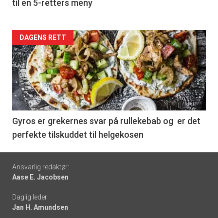
til en 5-retters meny
Forsiden
DAGENS RETT
akkurat
nå
-
6
Gyros er grekernes svar på rullekebab og er det
perfekte tilskuddet til helgekosen
Footer
Ansvarlig redaktør:
Aase E. Jacobsen
-
Daglig leder:
links
Jan H. Amundsen