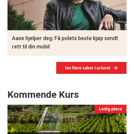
Aase hjelper deg: Få polets beste kjøp sendt
rett til din mobil
les flere saker i arkivet
Events
Kommende Kurs
Ledig plass