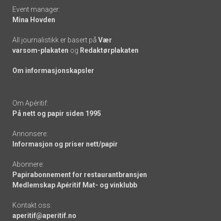
Event manager:
Mina Hovden
All journalistikk er basert på
Vær
varsom-plakaten
og
Redaktørplakaten
Om informasjonskapsler
Om Apéritif:
På nett og papir siden 1995
Annonsere:
Informasjon og priser nett/papir
Abonnere:
Papirabonnement for restaurantbransjen
Medlemskap Apéritif Mat- og vinklubb
Kontakt oss:
aperitif@aperitif.no