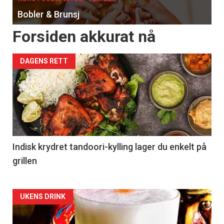
Bobler & Brunsj
Forsiden akkurat nå
DAGENS RETT
Indisk krydret tandoori-kylling lager du enkelt på
grillen
Forsiden
UKENS DRINK
akkurat