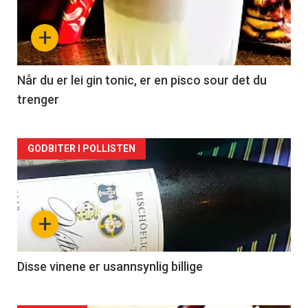
nå
+
-
2
Når du er lei gin tonic, er en pisco sour det du
trenger
Forsiden
GODBITER I POLLISTEN
akkurat
nå
+
-
3
Disse vinene er usannsynlig billige