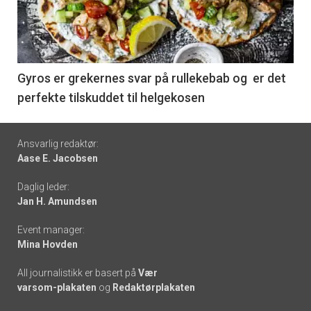
nå
-
6
Gyros er grekernes svar på rullekebab og er det
perfekte tilskuddet til helgekosen
Footer
Ansvarlig redaktør:
Aase E. Jacobsen
-
Daglig leder:
links
Jan H. Amundsen
Event manager:
Mina Hovden
All journalistikk er basert på
Vær
varsom-plakaten
og
Redaktørplakaten