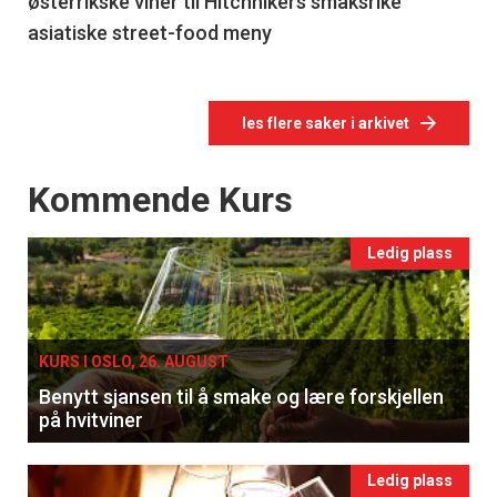
østerrikske viner til Hitchhikers smaksrike
asiatiske street-food meny
les flere saker i arkivet
Events
Kommende Kurs
Ledig plass
KURS I OSLO, 26. AUGUST
Benytt sjansen til å smake og lære forskjellen
på hvitviner
Ledig plass