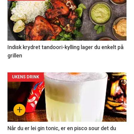
Indisk krydret tandoori-kylling lager du enkelt på
grillen
Forsiden
UKENS DRINK
akkurat
nå
+
-
2
Når du er lei gin tonic, er en pisco sour det du