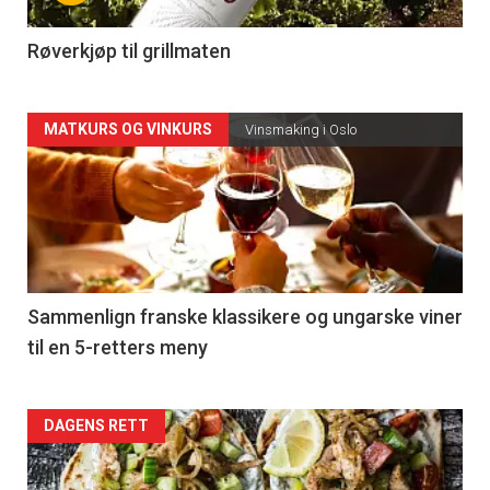
-
4
Røverkjøp til grillmaten
Forsiden
MATKURS OG VINKURS
Vinsmaking i Oslo
akkurat
nå
-
5
Sammenlign franske klassikere og ungarske viner
til en 5-retters meny
Forsiden
DAGENS RETT
akkurat