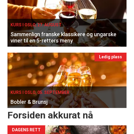
KURS I OSLO, 27. AUGUST
Sammenlign franske klassikere og ungarske
viner til en 5-retters meny
Ledig plass
KURS I OSLO, 05. SEPTEMBER
Bobler & Brunsj
Forsiden akkurat nå
DAGENS RETT