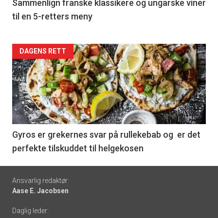
5
Sammenlign franske klassikere og ungarske viner
til en 5-retters meny
Forsiden
DAGENS RETT
akkurat
nå
-
6
Gyros er grekernes svar på rullekebab og er det
perfekte tilskuddet til helgekosen
Footer
Ansvarlig redaktør:
Aase E. Jacobsen
-
Daglig leder:
links