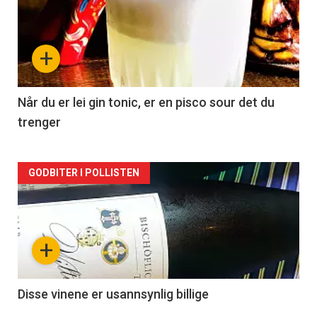
akkurat
nå
+
-
2
Når du er lei gin tonic, er en pisco sour det du
trenger
Forsiden
GODBITER I POLLISTEN
akkurat
nå
+
-
3
Disse vinene er usannsynlig billige