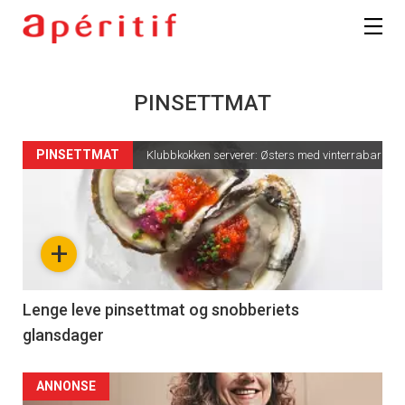
PINSETTMAT
PINSETTMAT
Klubbkokken serverer: Østers med vinterrabarbra
+
Lenge leve pinsettmat og snobberiets
glansdager
ANNONSE