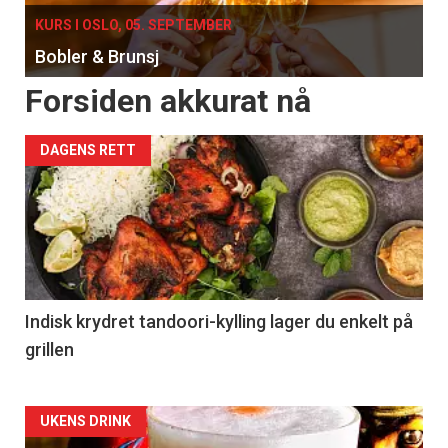
KURS I OSLO, 05. SEPTEMBER
Bobler & Brunsj
Forsiden akkurat nå
DAGENS RETT
Indisk krydret tandoori-kylling lager du enkelt på
grillen
Forsiden
UKENS DRINK