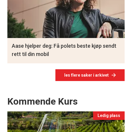
Aase hjelper deg: Få polets beste kjøp sendt
rett til din mobil
les flere saker i arkivet
Events
Kommende Kurs
Ledig plass