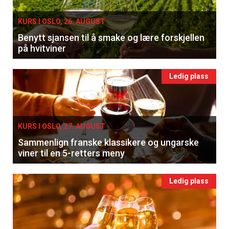
KURS I OSLO, 26. AUGUST
Benytt sjansen til å smake og lære forskjellen
på hvitviner
Ledig plass
KURS I OSLO, 27. AUGUST
Sammenlign franske klassikere og ungarske
viner til en 5-retters meny
Ledig plass