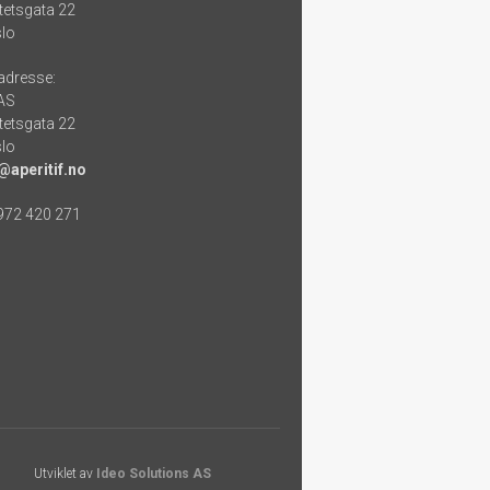
tetsgata 22
lo
adresse:
 AS
tetsgata 22
lo
@aperitif.no
 972 420 271
Utviklet av
Ideo Solutions AS