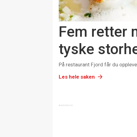
Fem retter 
tyske storh
På restaurant Fjord får du opplev
Les hele saken