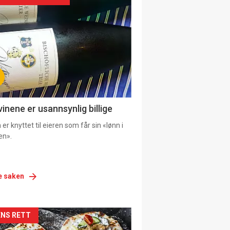
urat
vinene er usannsynlig billige
er knyttet til eieren som får sin «lønn i
en».
e saken
siden
NS RETT