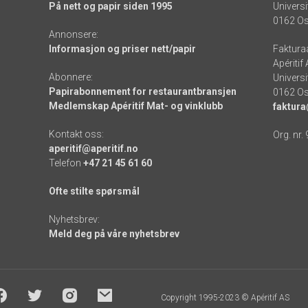
På nett og papir siden 1995
Universi
0162 Os
Annonsere:
Informasjon og priser nett/papir
Faktura
Apéritif
Abonnere:
Universi
Papirabonnement for restaurantbransjen
0162 Os
Medlemskap Apéritif Mat- og vinklubb
faktura
Kontakt oss:
Org. nr.
aperitif@aperitif.no
Telefon
+47 21 45 61 60
Ofte stilte spørsmål
Nyhetsbrev:
Meld deg på våre nyhetsbrev
Copyright 1995-2023 © Apéritif AS