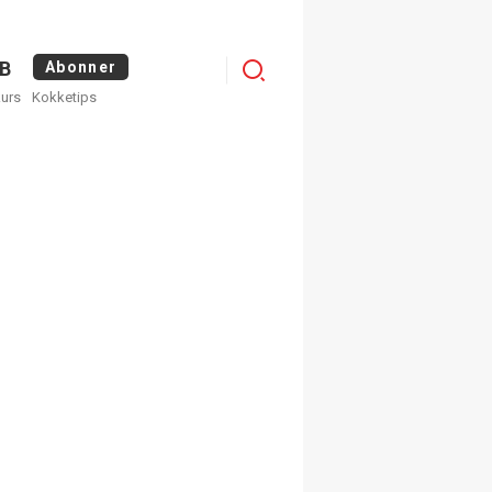
Logg
B
Abonner
kurs
Kokketips
inn