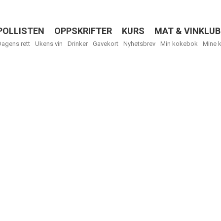
POLLISTEN
OPPSKRIFTER
KURS
MAT & VINKLUB
Menu
Dagens rett
Ukens vin
Drinker
Gavekort
Nyhetsbrev
Min kokebok
Mine 