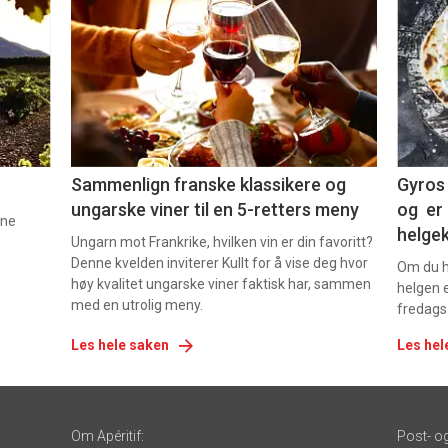
akkurat
akk
nå
nå
-
-
5
6
Sammenlign franske klassikere og
Gyros 
ungarske viner til en 5-retters meny
og er 
nne
helge
Ungarn mot Frankrike, hvilken vin er din favoritt?
Denne kvelden inviterer Kullt for å vise deg hvor
Om du ha
høy kvalitet ungarske viner faktisk har, sammen
helgen e
med en utrolig meny.
fredags
Les hele saken
Les hel
Om Apéritif:
Post- o