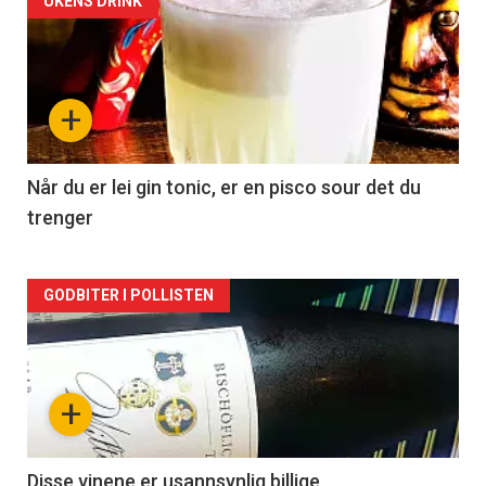
Forsiden
UKENS DRINK
akkurat
nå
+
-
2
Når du er lei gin tonic, er en pisco sour det du
trenger
Forsiden
GODBITER I POLLISTEN
akkurat
nå
+
-
3
Disse vinene er usannsynlig billige