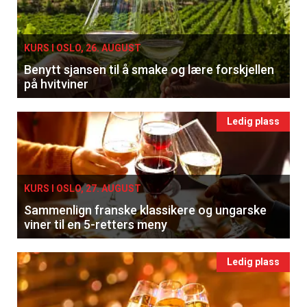
KURS I OSLO, 26. AUGUST
Benytt sjansen til å smake og lære forskjellen
på hvitviner
Ledig plass
KURS I OSLO, 27. AUGUST
Sammenlign franske klassikere og ungarske
viner til en 5-retters meny
Ledig plass