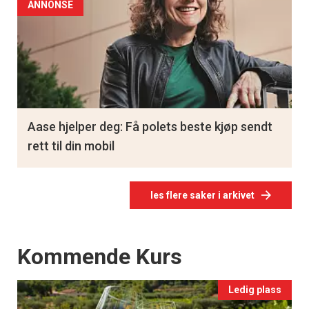
ANNONSE
Aase hjelper deg: Få polets beste kjøp sendt
rett til din mobil
les flere saker i arkivet
Events
Kommende Kurs
Ledig plass