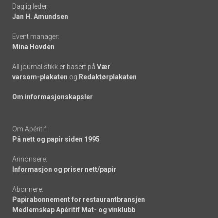
Daglig leder:
links
Jan H. Amundsen
Event manager:
Mina Hovden
All journalistikk er basert på
Vær
varsom-plakaten
og
Redaktørplakaten
Om informasjonskapsler
Om Apéritif:
På nett og papir siden 1995
Annonsere:
Informasjon og priser nett/papir
Abonnere:
Papirabonnement for restaurantbransjen
Medlemskap Apéritif Mat- og vinklubb