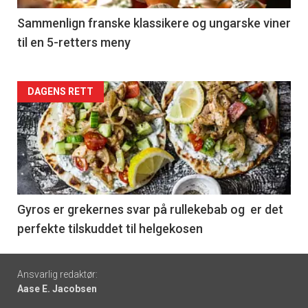
5
Sammenlign franske klassikere og ungarske viner
til en 5-retters meny
Forsiden
DAGENS RETT
akkurat
nå
-
6
Gyros er grekernes svar på rullekebab og er det
perfekte tilskuddet til helgekosen
Footer
Ansvarlig redaktør:
Aase E. Jacobsen
-