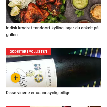
nå
-
2
Indisk krydret tandoori-kylling lager du enkelt på
grillen
Forsiden
GODBITER I POLLISTEN
akkurat
nå
+
-
3
Disse vinene er usannsynlig billige