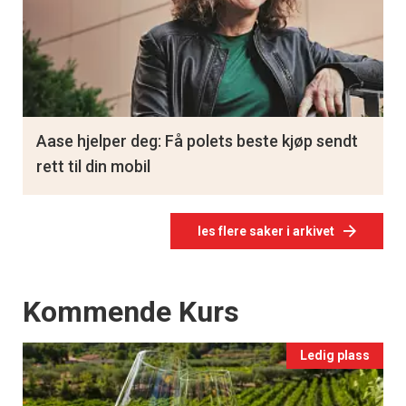
Aase hjelper deg: Få polets beste kjøp sendt
rett til din mobil
les flere saker i arkivet
Events
Kommende Kurs
Ledig plass