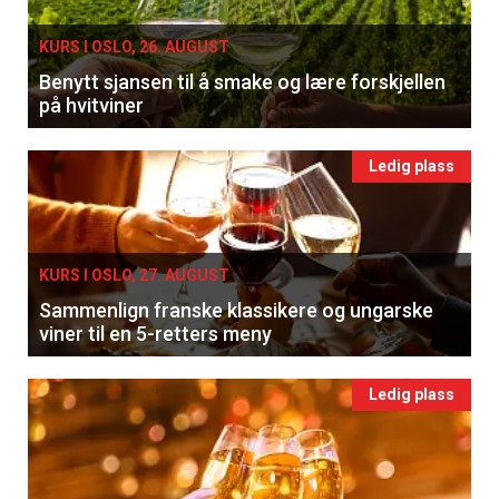
KURS I OSLO, 26. AUGUST
Benytt sjansen til å smake og lære forskjellen
på hvitviner
Ledig plass
KURS I OSLO, 27. AUGUST
Sammenlign franske klassikere og ungarske
viner til en 5-retters meny
Ledig plass