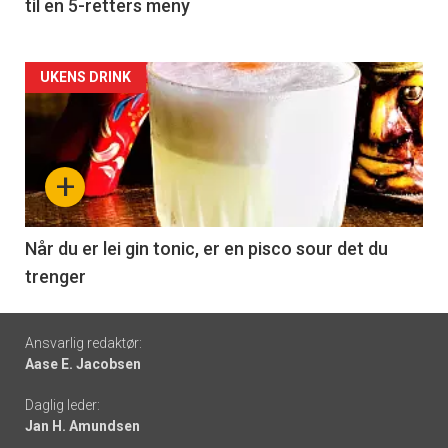
til en 5-retters meny
Forsiden
UKENS DRINK
akkurat
nå
+
-
6
Når du er lei gin tonic, er en pisco sour det du
trenger
Footer
Ansvarlig redaktør:
Aase E. Jacobsen
-
Daglig leder:
links
Jan H. Amundsen