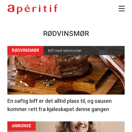
RØDVINSMØR
RØDVINSMØR
Biff med rødvinsmør
En saftig biff er det alltid plass til, og sausen
kommer rett fra kjøleskapet denne gangen
ANNONSE