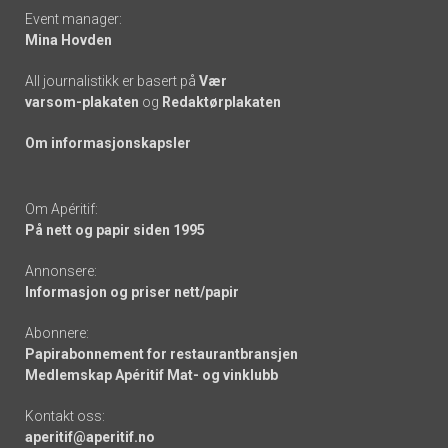
Event manager:
Mina Hovden
All journalistikk er basert på
Vær
varsom-plakaten
og
Redaktørplakaten
Om informasjonskapsler
Om Apéritif:
På nett og papir siden 1995
Annonsere:
Informasjon og priser nett/papir
Abonnere:
Papirabonnement for restaurantbransjen
Medlemskap Apéritif Mat- og vinklubb
Kontakt oss:
aperitif@aperitif.no