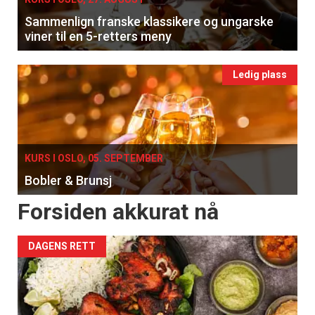
Sammenlign franske klassikere og ungarske
viner til en 5-retters meny
Ledig plass
KURS I OSLO, 05. SEPTEMBER
Bobler & Brunsj
Forsiden akkurat nå
DAGENS RETT