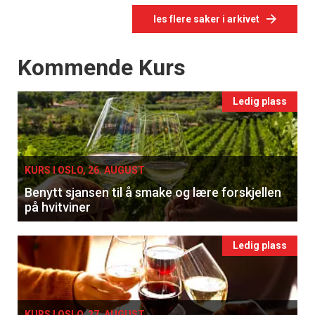
les flere saker i arkivet
Events
Kommende Kurs
Ledig plass
KURS I OSLO, 26. AUGUST
Benytt sjansen til å smake og lære forskjellen
på hvitviner
Ledig plass
KURS I OSLO, 27. AUGUST