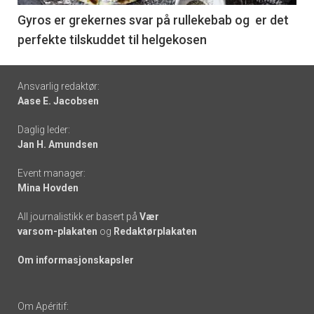
6
Gyros er grekernes svar på rullekebab og er det
perfekte tilskuddet til helgekosen
Footer
Ansvarlig redaktør:
Aase E. Jacobsen
-
Daglig leder:
links
Jan H. Amundsen
Event manager:
Mina Hovden
All journalistikk er basert på
Vær
varsom-plakaten
og
Redaktørplakaten
Om informasjonskapsler
Om Apéritif: