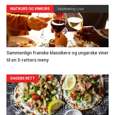
Forsiden
MATKURS OG VINKURS
Vinsmaking i Oslo
akkurat
nå
-
5
Sammenlign franske klassikere og ungarske viner
til en 5-retters meny
Forsiden
DAGENS RETT
akkurat
nå
-