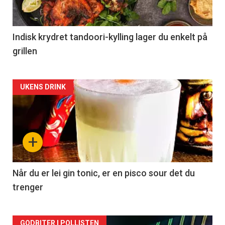
Indisk krydret tandoori-kylling lager du enkelt på
grillen
Forsiden
UKENS DRINK
akkurat
nå
+
-
2
Når du er lei gin tonic, er en pisco sour det du
trenger
GODBITER I POLLISTEN