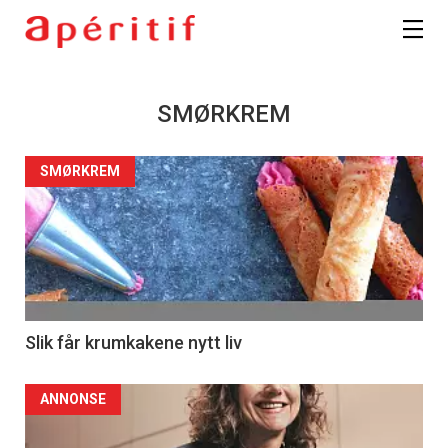
SMØRKREM
SMØRKREM
Slik får krumkakene nytt liv
ANNONSE