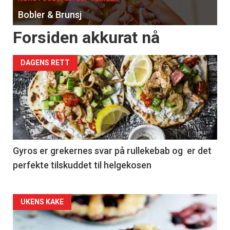
Bobler & Brunsj
Forsiden akkurat nå
DAGENS RETT
Gyros er grekernes svar på rullekebab og er det
perfekte tilskuddet til helgekosen
Forsiden
UKENS KAKE
akkurat