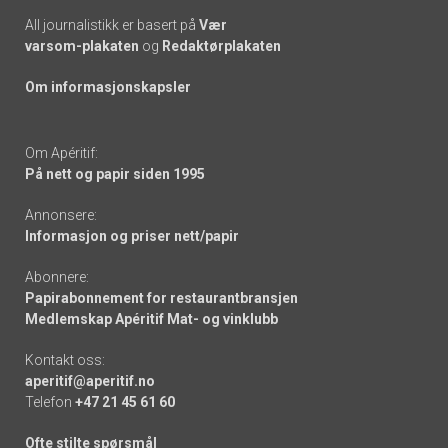
All journalistikk er basert på
Vær
varsom-plakaten
og
Redaktørplakaten
Om informasjonskapsler
Om Apéritif:
På nett og papir siden 1995
Annonsere:
Informasjon og priser nett/papir
Abonnere:
Papirabonnement for restaurantbransjen
Medlemskap Apéritif Mat- og vinklubb
Kontakt oss:
aperitif@aperitif.no
Telefon
+47 21 45 61 60
Ofte stilte spørsmål