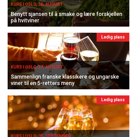
KURS I OSLO, 26. AUGUST
Benytt sjansen til å smake og lære forskjellen
på hvitviner
Ledig plass
KURS I OSLO, 27. AUGUST
Sammenlign franske klassikere og ungarske
viner til en 5-retters meny
Ledig plass
KURS I OSLO, 05. SEPTEMBER