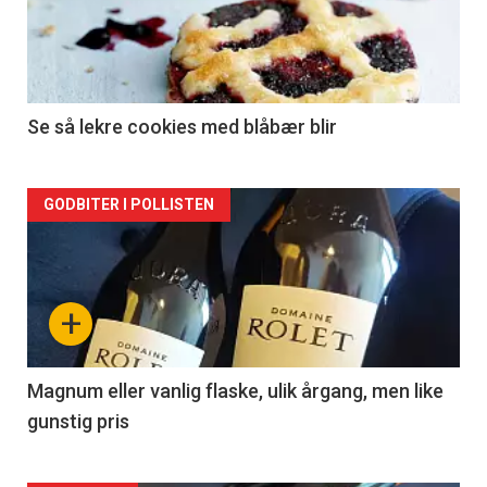
nå
-
2
Se så lekre cookies med blåbær blir
Forsiden
GODBITER I POLLISTEN
akkurat
nå
+
-
3
Magnum eller vanlig flaske, ulik årgang, men like
gunstig pris