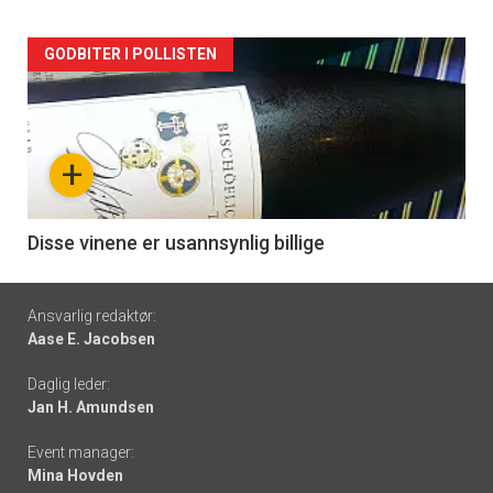
Forsiden
GODBITER I POLLISTEN
akkurat
nå
+
-
6
Disse vinene er usannsynlig billige
Footer
Ansvarlig redaktør:
Aase E. Jacobsen
-
Daglig leder:
links
Jan H. Amundsen
Event manager:
Mina Hovden