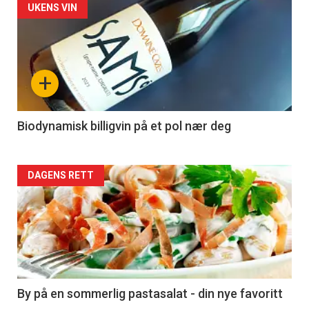
Forsiden
UKENS VIN
akkurat
nå
+
-
4
Biodynamisk billigvin på et pol nær deg
Forsiden
DAGENS RETT
akkurat
nå
-
5
By på en sommerlig pastasalat - din nye favoritt