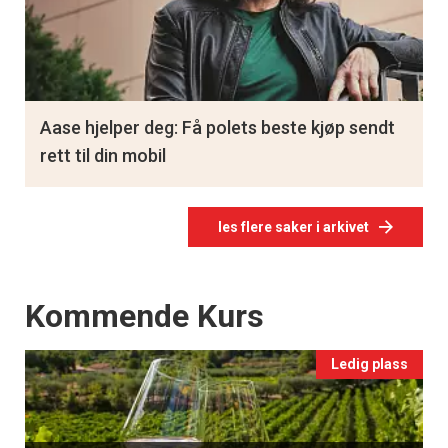
Aase hjelper deg: Få polets beste kjøp sendt
rett til din mobil
les flere saker i arkivet
Events
Kommende Kurs
Ledig plass