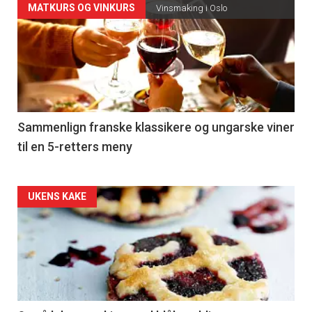
Forsiden
MATKURS OG VINKURS
Vinsmaking i Oslo
akkurat
nå
-
5
Sammenlign franske klassikere og ungarske viner
til en 5-retters meny
Forsiden
UKENS KAKE
akkurat
nå
-