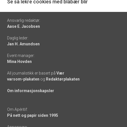
6
Se så lekre cookies med blåbær blir
Footer
Ansvarlig redaktør:
Aase E. Jacobsen
-
Daglig leder:
links
Jan H. Amundsen
Event manager:
Mina Hovden
All journalistikk er basert på
Vær
varsom-plakaten
og
Redaktørplakaten
Om informasjonskapsler
Om Apéritif:
På nett og papir siden 1995