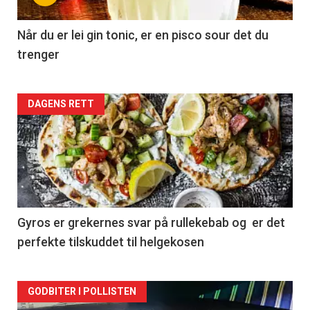
Når du er lei gin tonic, er en pisco sour det du
trenger
Forsiden
DAGENS RETT
akkurat
nå
-
2
Gyros er grekernes svar på rullekebab og er det
perfekte tilskuddet til helgekosen
Forsiden
GODBITER I POLLISTEN