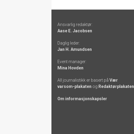
Footer
Ansvarlig redaktør:
-
Aase E. Jacobsen
links
Daglig leder:
Jan H. Amundsen
Event manager:
Mina Hovden
All journalistikk er basert på
Vær
varsom-plakaten
og
Redaktørplakaten
Om informasjonskapsler