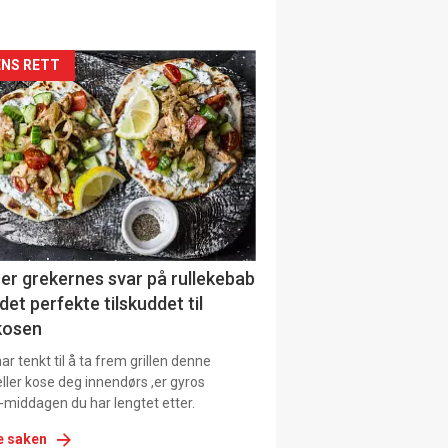
siden
NS RETT
urat
er grekernes svar på rullekebab
det perfekte tilskuddet til
kosen
r tenkt til å ta frem grillen denne
ller kose deg innendørs ,er gyros
-middagen du har lengtet etter.
e saken