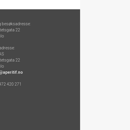
g besøksadresse:
tetsgata 22
lo
adresse:
 AS
tetsgata 22
lo
@aperitif.no
 972 420 271