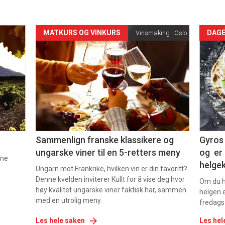
Forsiden
For
MATKURS OG VINKURS
DAGE
Vinsmaking i Oslo
akkurat
akk
nå
nå
-
-
5
6
Sammenlign franske klassikere og
Gyros 
ungarske viner til en 5-retters meny
og er 
nne
helge
Ungarn mot Frankrike, hvilken vin er din favoritt?
Denne kvelden inviterer Kullt for å vise deg hvor
Om du ha
høy kvalitet ungarske viner faktisk har, sammen
helgen e
med en utrolig meny.
fredags
Les hele saken
Les hel