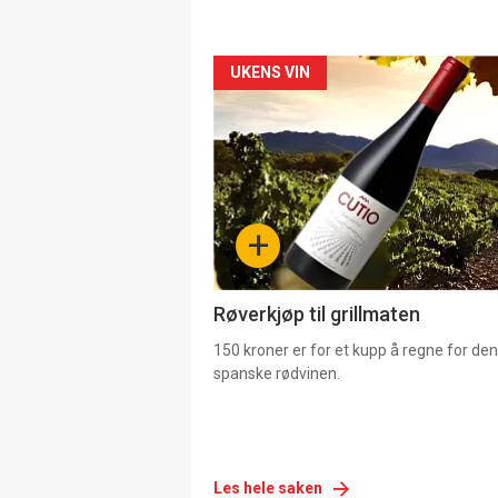
Forsiden
UKENS VIN
akkurat
nå
-
+
4
Røverkjøp til grillmaten
150 kroner er for et kupp å regne for de
spanske rødvinen.
Les hele saken