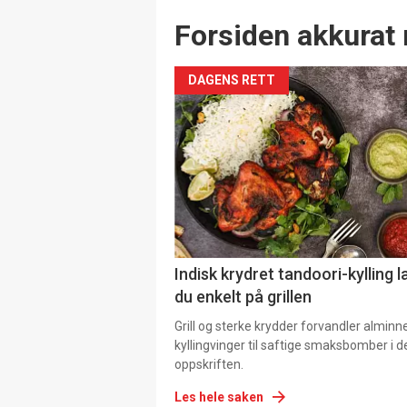
Forsiden akkurat 
DAGENS RETT
Indisk krydret tandoori-kylling l
du enkelt på grillen
Grill og sterke krydder forvandler alminn
kyllingvinger til saftige smaksbomber i 
oppskriften.
Les hele saken