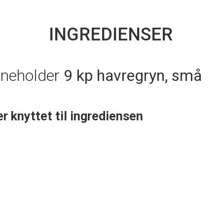
INGREDIENSER
nneholder
9 kp havregryn, små
er knyttet til ingrediensen