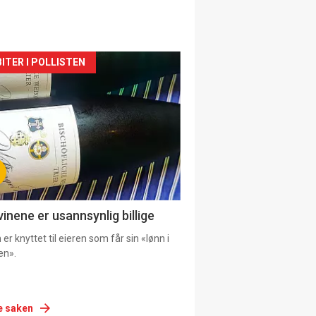
siden
ITER I POLLISTEN
urat
vinene er usannsynlig billige
er knyttet til eieren som får sin «lønn i
en».
e saken