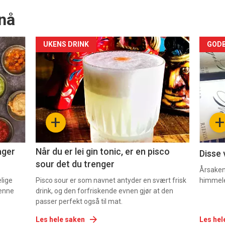
nå
Forsiden
For
UKENS DRINK
GODB
akkurat
akk
nå
nå
-
-
+
+
2
3
ager
Når du er lei gin tonic, er en pisco
Disse 
sour det du trenger
Årsaken 
elige
Pisco sour er som navnet antyder en svært frisk
himmel
denne
drink, og den forfriskende evnen gjør at den
passer perfekt også til mat.
Les hele saken
Les hel