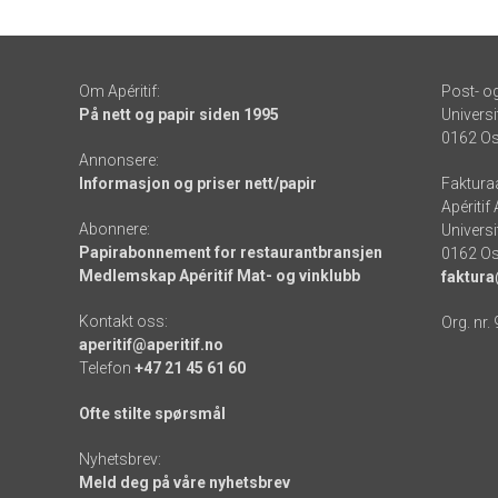
Om Apéritif:
Post- o
På nett og papir siden 1995
Universi
0162 Os
Annonsere:
Informasjon og priser nett/papir
Faktura
Apéritif
Abonnere:
Universi
Papirabonnement for restaurantbransjen
0162 Os
Medlemskap Apéritif Mat- og vinklubb
faktura
Kontakt oss:
Org. nr.
aperitif@aperitif.no
Telefon
+47 21 45 61 60
Ofte stilte spørsmål
Nyhetsbrev:
Meld deg på våre nyhetsbrev