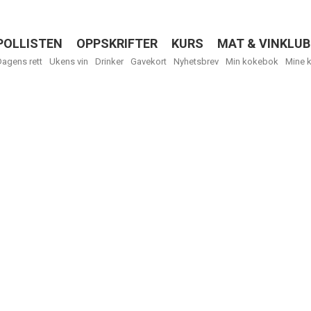
POLLISTEN
OPPSKRIFTER
KURS
MAT & VINKLUB
Menu
Dagens rett
Ukens vin
Drinker
Gavekort
Nyhetsbrev
Min kokebok
Mine 