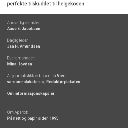
perfekte tilskuddet til helgekosen
Footer
Ansvarlig redaktør:
Aase E. Jacobsen
-
Daglig leder:
links
Jan H. Amundsen
Event manager:
Mina Hovden
All journalistikk er basert på
Vær
varsom-plakaten
og
Redaktørplakaten
Om informasjonskapsler
Om Apéritif:
På nett og papir siden 1995