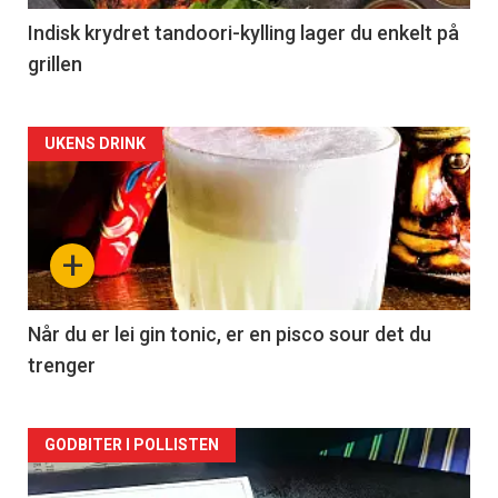
Indisk krydret tandoori-kylling lager du enkelt på
grillen
Forsiden
UKENS DRINK
akkurat
nå
+
-
2
Når du er lei gin tonic, er en pisco sour det du
trenger
Forsiden
GODBITER I POLLISTEN
akkurat