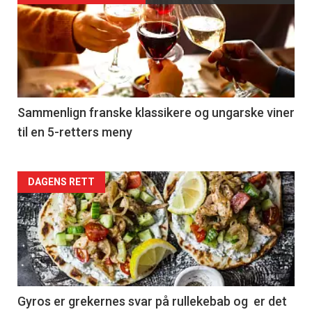
akkurat
nå
-
5
Sammenlign franske klassikere og ungarske viner
til en 5-retters meny
Forsiden
DAGENS RETT
akkurat
nå
-
6
Gyros er grekernes svar på rullekebab og er det