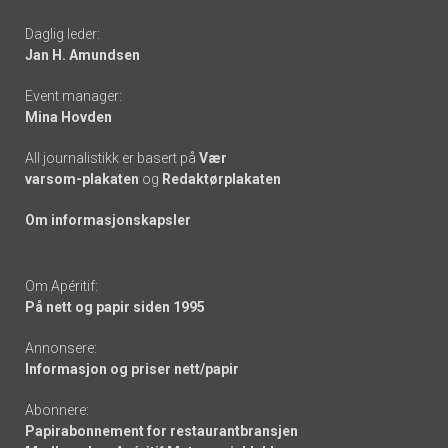
-
Daglig leder:
links
Jan H. Amundsen
Event manager:
Mina Hovden
All journalistikk er basert på
Vær
varsom-plakaten
og
Redaktørplakaten
Om informasjonskapsler
Om Apéritif:
På nett og papir siden 1995
Annonsere:
Informasjon og priser nett/papir
Abonnere:
Papirabonnement for restaurantbransjen