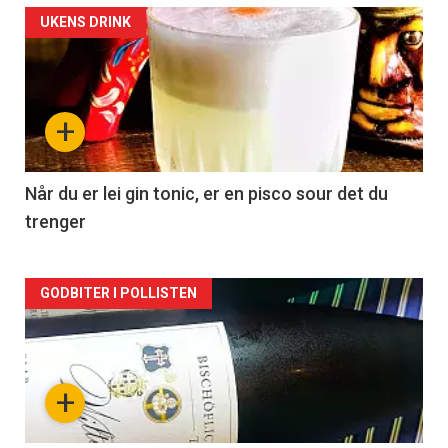
Forsiden
UKENS DRINK
akkurat
nå
+
-
2
Når du er lei gin tonic, er en pisco sour det du
trenger
Forsiden
GODBITER I POLLISTEN
akkurat
nå
+
-