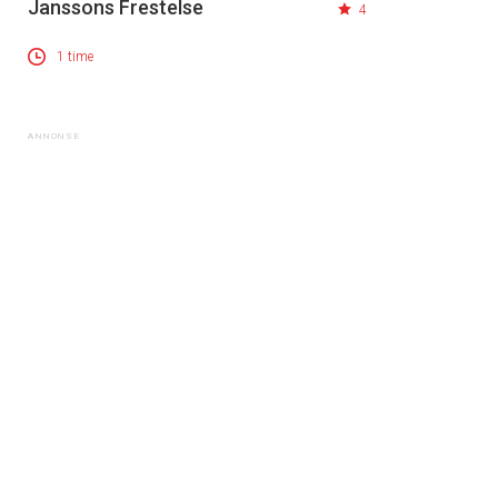
Janssons Frestelse
4
1 time