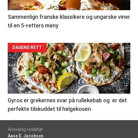
-
5
Sammenlign franske klassikere og ungarske viner
til en 5-retters meny
Forsiden
DAGENS RETT
akkurat
nå
-
6
Gyros er grekernes svar på rullekebab og er det
perfekte tilskuddet til helgekosen
Footer
Ansvarlig redaktør:
Aase E. Jacobsen