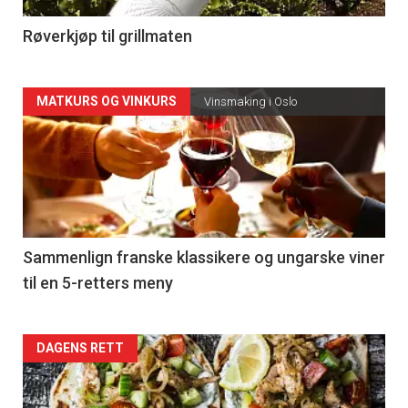
4
Røverkjøp til grillmaten
Forsiden
MATKURS OG VINKURS
Vinsmaking i Oslo
akkurat
nå
-
5
Sammenlign franske klassikere og ungarske viner
til en 5-retters meny
Forsiden
DAGENS RETT
akkurat