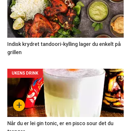
Indisk krydret tandoori-kylling lager du enkelt på
grillen
Forsiden
UKENS DRINK
akkurat
nå
+
-
2
Når du er lei gin tonic, er en pisco sour det du