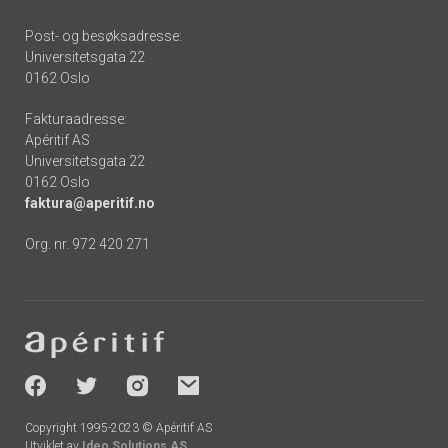
Post- og besøksadresse:
Universitetsgata 22
0162 Oslo
Fakturaadresse:
Apéritif AS
Universitetsgata 22
0162 Oslo
faktura@aperitif.no
Org. nr. 972 420 271
Footer
-
socials
Copyright 1995-2023 © Apéritif AS
Utviklet av
Ideo Solutions AS