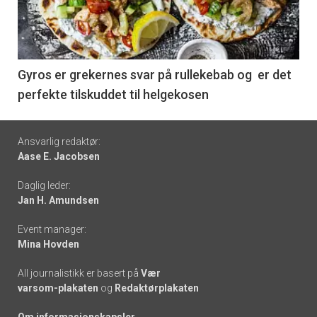
nå
-
6
Gyros er grekernes svar på rullekebab og er det
perfekte tilskuddet til helgekosen
Footer
Ansvarlig redaktør:
Aase E. Jacobsen
-
Daglig leder:
links
Jan H. Amundsen
Event manager:
Mina Hovden
All journalistikk er basert på
Vær
varsom-plakaten
og
Redaktørplakaten