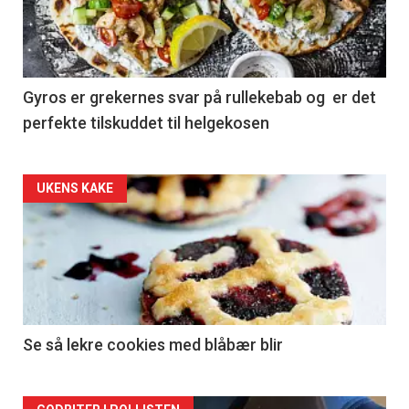
Gyros er grekernes svar på rullekebab og er det
perfekte tilskuddet til helgekosen
Forsiden
UKENS KAKE
akkurat
nå
-
2
Se så lekre cookies med blåbær blir