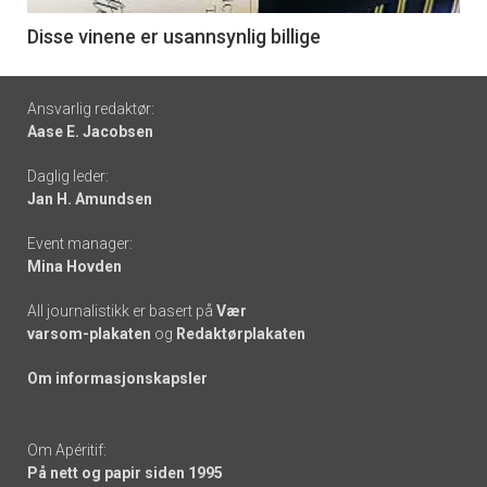
6
Disse vinene er usannsynlig billige
Footer
Ansvarlig redaktør:
Aase E. Jacobsen
-
Daglig leder:
links
Jan H. Amundsen
Event manager:
Mina Hovden
All journalistikk er basert på
Vær
varsom-plakaten
og
Redaktørplakaten
Om informasjonskapsler
Om Apéritif:
På nett og papir siden 1995