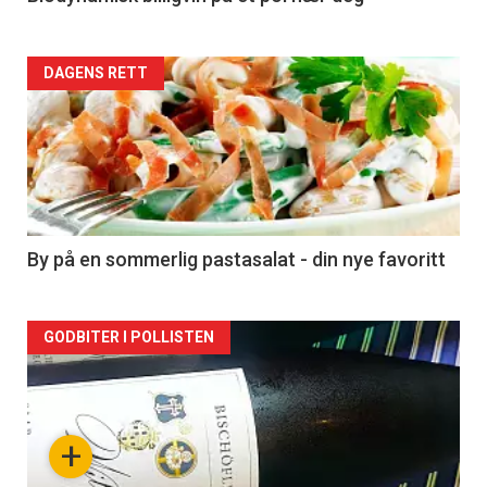
Forsiden
DAGENS RETT
akkurat
nå
-
5
By på en sommerlig pastasalat - din nye favoritt
Forsiden
GODBITER I POLLISTEN
akkurat
nå
+
-