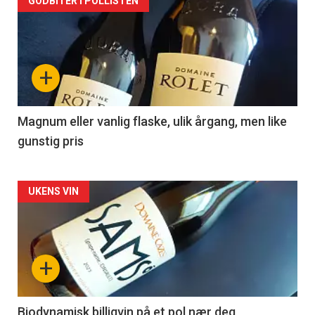
Forsiden
GODBITER I POLLISTEN
akkurat
nå
+
-
3
Magnum eller vanlig flaske, ulik årgang, men like
gunstig pris
Forsiden
UKENS VIN
akkurat
nå
+
-
4
Biodynamisk billigvin på et pol nær deg