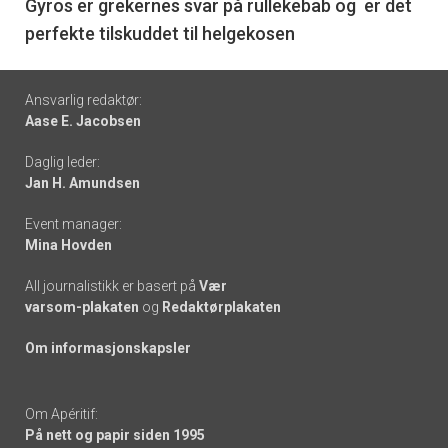
6
Gyros er grekernes svar på rullekebab og er det
perfekte tilskuddet til helgekosen
Footer
Ansvarlig redaktør:
Aase E. Jacobsen
-
Daglig leder:
links
Jan H. Amundsen
Event manager:
Mina Hovden
All journalistikk er basert på
Vær
varsom-plakaten
og
Redaktørplakaten
Om informasjonskapsler
Om Apéritif:
På nett og papir siden 1995