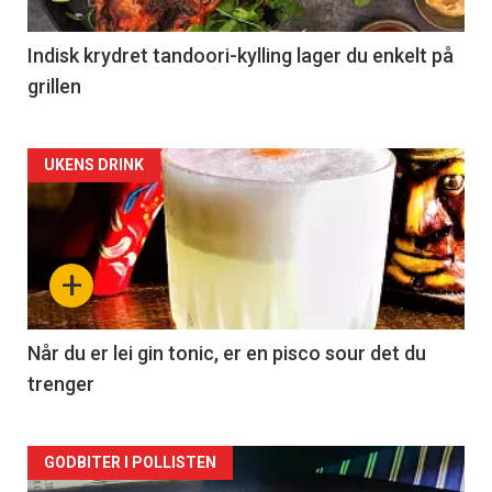
Indisk krydret tandoori-kylling lager du enkelt på
grillen
Forsiden
UKENS DRINK
akkurat
nå
+
-
2
Når du er lei gin tonic, er en pisco sour det du
trenger
Forsiden
GODBITER I POLLISTEN