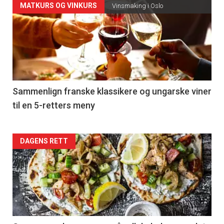
Forsiden
MATKURS OG VINKURS
Vinsmaking i Oslo
akkurat
nå
-
5
Sammenlign franske klassikere og ungarske viner
til en 5-retters meny
Forsiden
DAGENS RETT
akkurat
nå
-