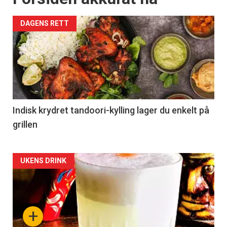
DAGENS RETT
Indisk krydret tandoori-kylling lager du enkelt på
grillen
Forsiden
UKENS DRINK
akkurat
nå
+