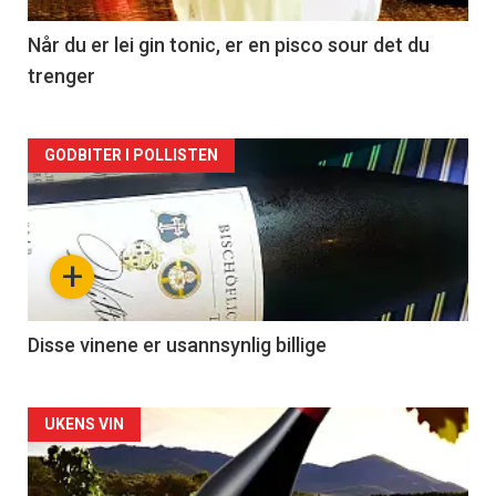
-
2
Når du er lei gin tonic, er en pisco sour det du
trenger
Forsiden
GODBITER I POLLISTEN
akkurat
nå
+
-
3
Disse vinene er usannsynlig billige
Forsiden
UKENS VIN
akkurat