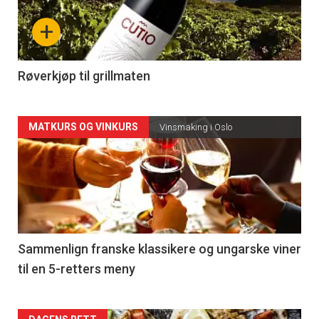
nå
+
-
4
Røverkjøp til grillmaten
Forsiden
MATKURS OG VINKURS
Vinsmaking i Oslo
akkurat
nå
-
5
Sammenlign franske klassikere og ungarske viner
til en 5-retters meny