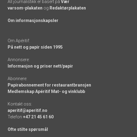
All journalistikk er basert på
Vær
varsom-plakaten
og
Redaktørplakaten
Om informasjonskapsler
Om Apéritif:
På nett og papir siden 1995
Annonsere:
Informasjon og priser nett/papir
Abonnere:
Papirabonnement for restaurantbransjen
Medlemskap Apéritif Mat- og vinklubb
Kontakt oss:
aperitif@aperitif.no
Telefon
+47 21 45 61 60
Ofte stilte spørsmål