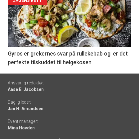
Forsiden
DAGENS RETT
akkurat
nå
-
6
Gyros er grekernes svar på rullekebab og er det
perfekte tilskuddet til helgekosen
Footer
Ansvarlig redaktør:
Aase E. Jacobsen
-
Daglig leder:
links
Jan H. Amundsen
Event manager:
Mina Hovden