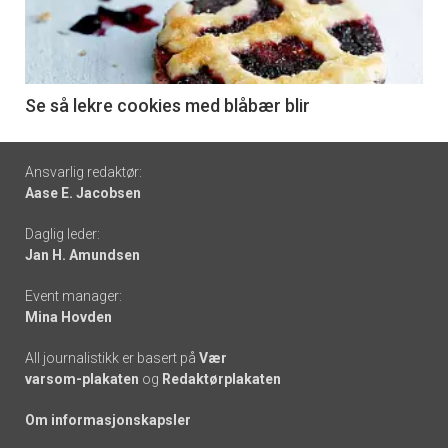
nå
-
6
Se så lekre cookies med blåbær blir
Footer
Ansvarlig redaktør:
Aase E. Jacobsen
-
Daglig leder:
links
Jan H. Amundsen
Event manager:
Mina Hovden
All journalistikk er basert på
Vær
varsom-plakaten
og
Redaktørplakaten
Om informasjonskapsler