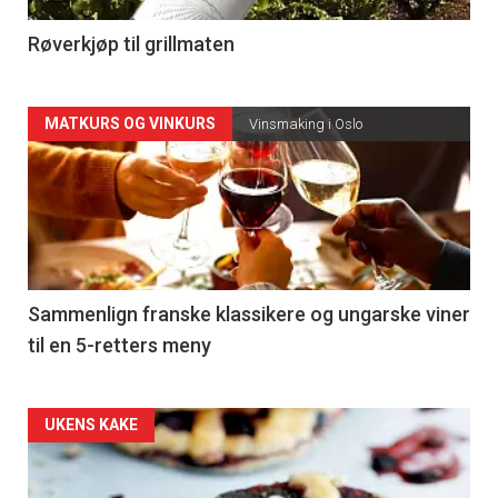
4
Røverkjøp til grillmaten
Forsiden
MATKURS OG VINKURS
Vinsmaking i Oslo
akkurat
nå
-
5
Sammenlign franske klassikere og ungarske viner
til en 5-retters meny
Forsiden
UKENS KAKE
akkurat