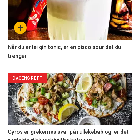
+
Når du er lei gin tonic, er en pisco sour det du
trenger
Forsiden
DAGENS RETT
akkurat
nå
-
2
Gyros er grekernes svar på rullekebab og er det