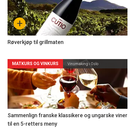
akkurat
nå
+
-
4
Røverkjøp til grillmaten
Forsiden
MATKURS OG VINKURS
Vinsmaking i Oslo
akkurat
nå
-
5
Sammenlign franske klassikere og ungarske viner
til en 5-retters meny