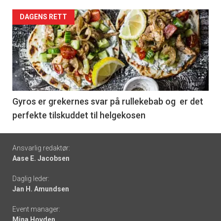
Forsiden
DAGENS RETT
akkurat
nå
-
6
Gyros er grekernes svar på rullekebab og er det
perfekte tilskuddet til helgekosen
Footer
Ansvarlig redaktør:
Aase E. Jacobsen
-
Daglig leder:
links
Jan H. Amundsen
Event manager:
Mina Hovden