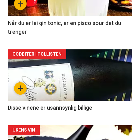
+
-
2
Når du er lei gin tonic, er en pisco sour det du
trenger
Forsiden
GODBITER I POLLISTEN
akkurat
nå
+
-
3
Disse vinene er usannsynlig billige
Forsiden
UKENS VIN