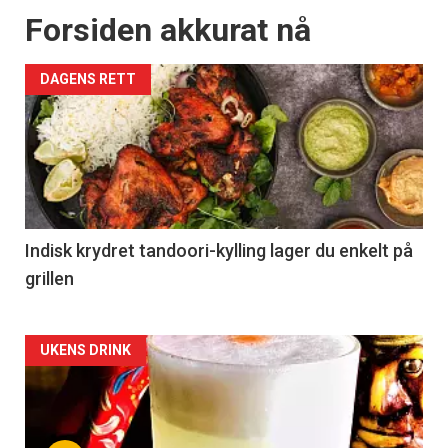
Forsiden akkurat nå
DAGENS RETT
Indisk krydret tandoori-kylling lager du enkelt på
grillen
Forsiden
UKENS DRINK
akkurat
nå