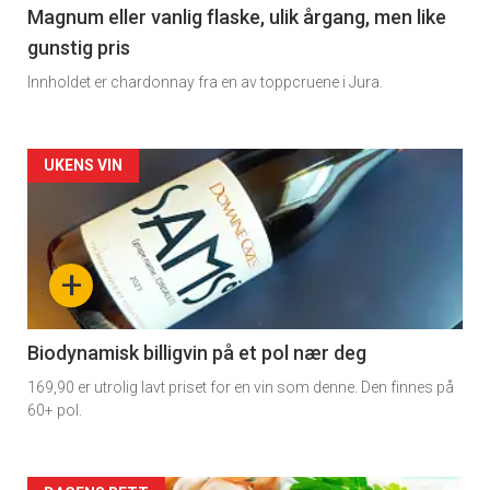
3
Magnum eller vanlig flaske, ulik årgang, men like
gunstig pris
Innholdet er chardonnay fra en av toppcruene i Jura.
Forsiden
UKENS VIN
akkurat
nå
+
-
4
Biodynamisk billigvin på et pol nær deg
169,90 er utrolig lavt priset for en vin som denne. Den finnes på
60+ pol.