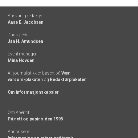
Footer
Ansvarlig redaktør:
Aase E. Jacobsen
-
Daglig leder:
links
Jan H. Amundsen
Event manager:
Mina Hovden
All journalistikk er basert på
Vær
varsom-plakaten
og
Redaktørplakaten
Om informasjonskapsler
Om Apéritif:
På nett og papir siden 1995
Annonsere: