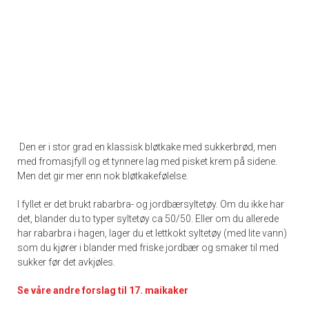
Den er i stor grad en klassisk bløtkake med sukkerbrød, men
med fromasjfyll og et tynnere lag med pisket krem på sidene.
Men det gir mer enn nok bløtkakefølelse.
I fyllet er det brukt rabarbra- og jordbærsyltetøy. Om du ikke har
det, blander du to typer syltetøy ca 50/50. Eller om du allerede
har rabarbra i hagen, lager du et lettkokt syltetøy (med lite vann)
som du kjører i blander med friske jordbær og smaker til med
sukker før det avkjøles.
Se våre andre forslag til 17. maikaker