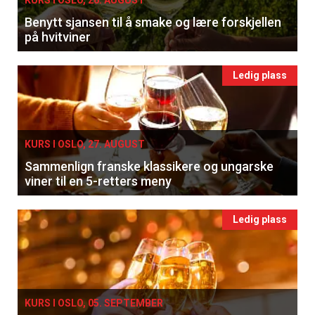
KURS I OSLO, 26. AUGUST
Benytt sjansen til å smake og lære forskjellen
på hvitviner
Ledig plass
KURS I OSLO, 27. AUGUST
Sammenlign franske klassikere og ungarske
viner til en 5-retters meny
Ledig plass
KURS I OSLO, 05. SEPTEMBER