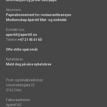
Informasjon og priser nett/papir
Abonnere:
Papirabonnement for restaurantbransjen
Medlemskap Apéritif Mat- og vinklubb
Kontakt oss:
aperitif@aperitif.no
Telefon
+47 21 45 61 60
Ofte stilte spørsmål
Nyhetsbrev:
Meld deg på våre nyhetsbrev
Post- og besøksadresse:
Universitetsgata 22
0162 Oslo
Fakturaadresse:
Apéritif AS