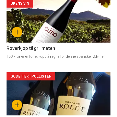
Forsiden
UKENS VIN
akkurat
nå
+
-
2
Røverkjøp til grillmaten
150 kroner er for et kupp å regne for denne spanske rødvinen.
Forsiden
GODBITER I POLLISTEN
akkurat
nå
+
-