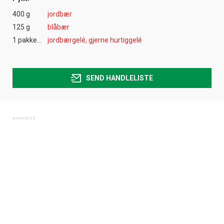
400 g
jordbær
125 g
blåbær
1 pakke(r)
jordbærgelé, gjerne hurtiggelé
SEND HANDLELISTE