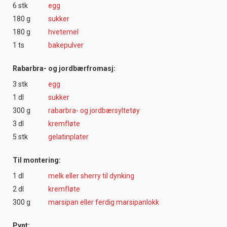
6 stk
egg
180 g
sukker
180 g
hvetemel
1 ts
bakepulver
Rabarbra- og jordbærfromasj:
3 stk
egg
1 dl
sukker
300 g
rabarbra- og jordbærsyltetøy
3 dl
kremfløte
5 stk
gelatinplater
Til montering:
1 dl
melk eller sherry til dynking
2 dl
kremfløte
300 g
marsipan eller ferdig marsipanlokk
Pynt: