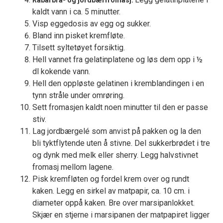
Rabarbra- og jordbærfromasj:
kaldt vann i ca. 5 minutter.
Visp eggedosis av egg og sukker.
Bland inn pisket kremfløte.
Tilsett syltetøyet forsiktig.
Hell vannet fra gelatinplatene og løs dem opp i ½
dl kokende vann.
Hell den oppløste gelatinen i kremblandingen i en
tynn stråle under omrøring.
Sett fromasjen kaldt noen minutter til den er passe
stiv.
Lag jordbærgelé som anvist på pakken og la den
bli tyktflytende uten å stivne. Del sukkerbrødet i tre
og dynk med melk eller sherry. Legg halvstivnet
fromasj mellom lagene.
Pisk kremfløten og fordel krem over og rundt
kaken. Legg en sirkel av matpapir, ca. 10 cm. i
diameter oppå kaken. Bre over marsipanlokket.
Skjær en stjerne i marsipanen der matpapiret ligger