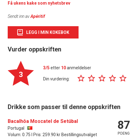
Få ukens kake som nyhetsbrev
Sendt inn av
Apéritif
LEGG I MIN KOKEBOK
Vurder oppskriften
3/5
etter
10
anmeldelser
3
Din vurdering:
Drikke som passer til denne oppskriften
Bacalhôa Moscatel de Setúbal
87
Portugal
POENG
Volum: 0.75 l Pris: 259.90 kr Bestillingsutvalget