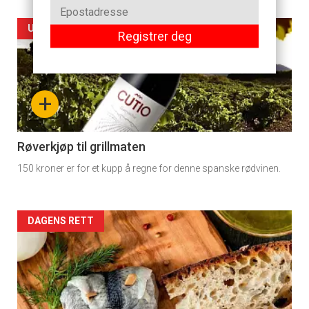
Artikler
UKENS VIN
Registrer deg
detail
-
+
section
11
Røverkjøp til grillmaten
150 kroner er for et kupp å regne for denne spanske rødvinen.
Dagens
rett
Artikler
DAGENS RETT
detail
-