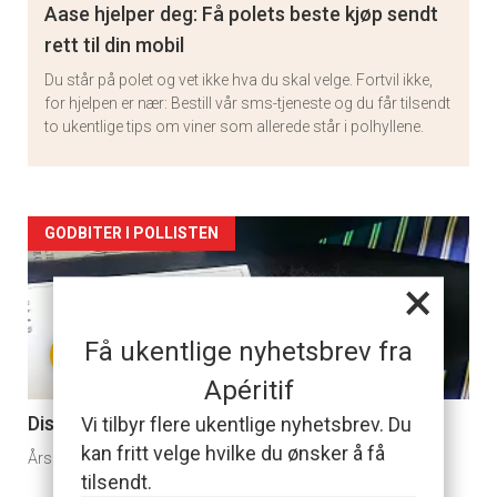
Aase hjelper deg: Få polets beste kjøp sendt
rett til din mobil
Du står på polet og vet ikke hva du skal velge. Fortvil ikke,
for hjelpen er nær: Bestill vår sms-tjeneste og du får tilsendt
to ukentlige tips om viner som allerede står i polhyllene.
Artikler
GODBITER I POLLISTEN
detail
×
-
+
Få ukentlige nyhetsbrev fra
section
Apéritif
11
Disse vinene er usannsynlig billige
Vi tilbyr flere ukentlige nyhetsbrev. Du
kan fritt velge hvilke du ønsker å få
Årsaken er knyttet til eieren som får sin «lønn i himmelen».
tilsendt.