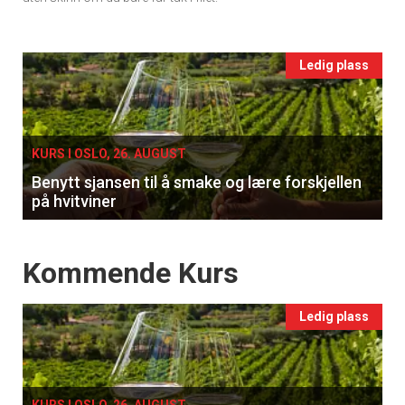
vin
Events
Ledig plass
single
KURS I OSLO, 26. AUGUST
Benytt sjansen til å smake og lære forskjellen
på hvitviner
Events
Kommende Kurs
Ledig plass