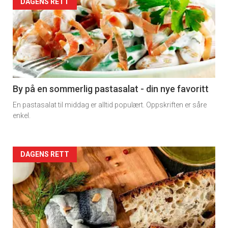
Forsiden
DAGENS RETT
akkurat
nå
-
5
By på en sommerlig pastasalat - din nye favoritt
En pastasalat til middag er alltid populært. Oppskriften er såre
enkel.
Forsiden
DAGENS RETT
akkurat
nå
-