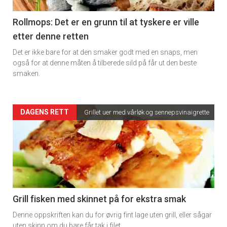
section
11
Rollmops: Det er en grunn til at tyskere er ville
etter denne retten
Dagens
Det er ikke bare for at den smaker godt med en snaps, men
rett
også for at denne måten å tilberede sild på får ut den beste
smaken.
2
Artikler
DAGENS RETT
Grillet uer med vårløk og sennepsvinaigrette
detail
-
section
11
Grill fisken med skinnet på for ekstra smak
Denne oppskriften kan du for øvrig fint lage uten grill, eller sågar
Ukens
uten skinn om du bare får tak i filet.