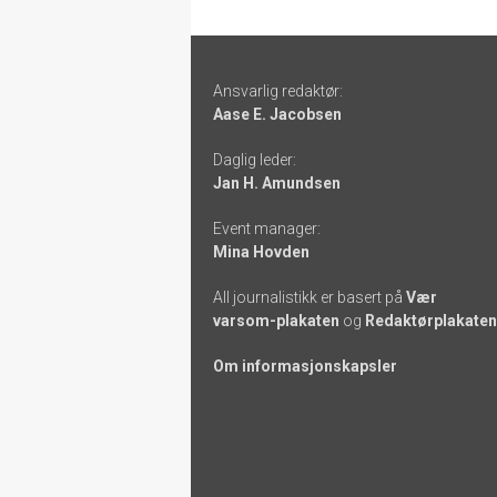
Footer
Ansvarlig redaktør:
-
Aase E. Jacobsen
links
Daglig leder:
Jan H. Amundsen
Event manager:
Mina Hovden
All journalistikk er basert på
Vær
varsom-plakaten
og
Redaktørplakaten
Om informasjonskapsler