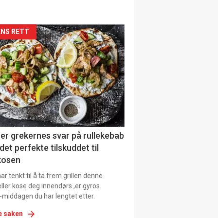
siden
NS RETT
urat
er grekernes svar på rullekebab
det perfekte tilskuddet til
kosen
r tenkt til å ta frem grillen denne
ller kose deg innendørs ,er gyros
-middagen du har lengtet etter.
e saken