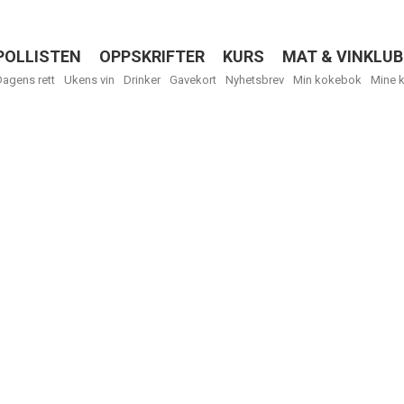
POLLISTEN
OPPSKRIFTER
KURS
MAT & VINKLUB
Menu
Dagens rett
Ukens vin
Drinker
Gavekort
Nyhetsbrev
Min kokebok
Mine 