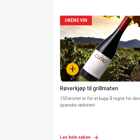
Forsiden
UKENS VIN
akkurat
nå
-
+
4
Røverkjøp til grillmaten
150 kroner er for et kupp å regne for de
spanske rødvinen.
Les hele saken