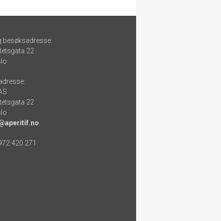
g besøksadresse:
tetsgata 22
lo
adresse:
 AS
tetsgata 22
lo
@aperitif.no
 972 420 271