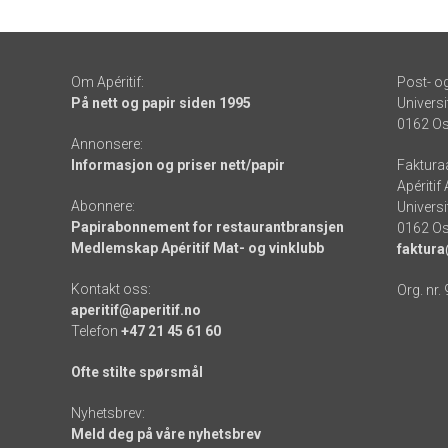
Om Apéritif:
Post- o
På nett og papir siden 1995
Universi
0162 Os
Annonsere:
Informasjon og priser nett/papir
Faktura
Apéritif
Abonnere:
Universi
Papirabonnement for restaurantbransjen
0162 Os
Medlemskap Apéritif Mat- og vinklubb
faktura
Kontakt oss:
Org. nr.
aperitif@aperitif.no
Telefon
+47 21 45 61 60
Ofte stilte spørsmål
Nyhetsbrev:
Meld deg på våre nyhetsbrev