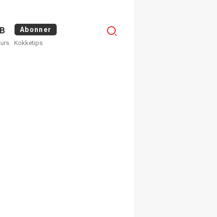
Logg
B
Abonner
kurs
Kokketips
inn