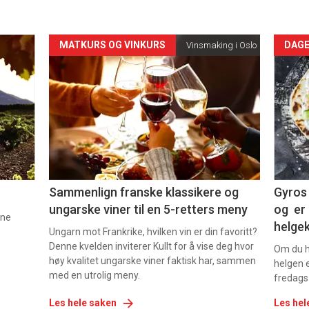
Forsiden
For
MATKURS OG VINKURS
DAGE
Vinsmaking i Oslo
akkurat
akk
nå
nå
-
-
5
6
Sammenlign franske klassikere og
Gyros 
ungarske viner til en 5-retters meny
og er 
nne
helge
Ungarn mot Frankrike, hvilken vin er din favoritt?
Denne kvelden inviterer Kullt for å vise deg hvor
Om du ha
høy kvalitet ungarske viner faktisk har, sammen
helgen e
med en utrolig meny.
fredags
Les hele saken
Les hel