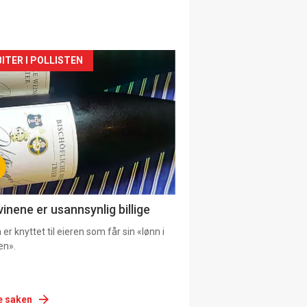
siden
ITER I POLLISTEN
urat
vinene er usannsynlig billige
er knyttet til eieren som får sin «lønn i
en».
e saken