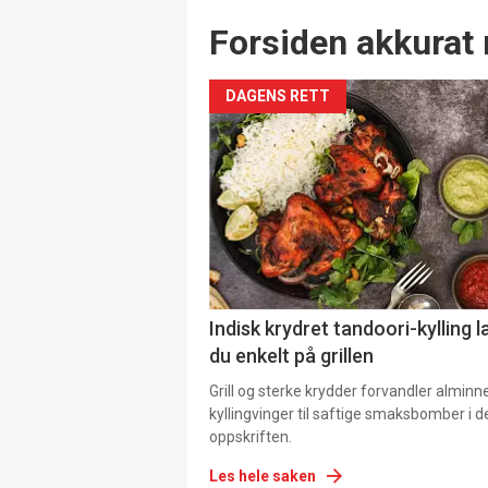
Forsiden akkurat 
DAGENS RETT
Indisk krydret tandoori-kylling l
du enkelt på grillen
Grill og sterke krydder forvandler alminn
kyllingvinger til saftige smaksbomber i 
oppskriften.
Les hele saken