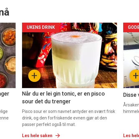
nå
Forsiden
For
UKENS DRINK
GODB
akkurat
akk
nå
nå
-
-
+
+
2
3
ager
Når du er lei gin tonic, er en pisco
Disse 
sour det du trenger
Årsaken 
elige
Pisco sour er som navnet antyder en svært frisk
himmel
denne
drink, og den forfriskende evnen gjør at den
passer perfekt også til mat.
Les hele saken
Les hel