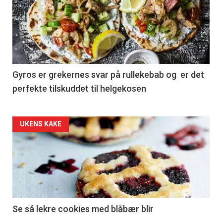
Gyros er grekernes svar på rullekebab og er det
perfekte tilskuddet til helgekosen
Forsiden
UKENS KAKE
akkurat
nå
-
2
Se så lekre cookies med blåbær blir