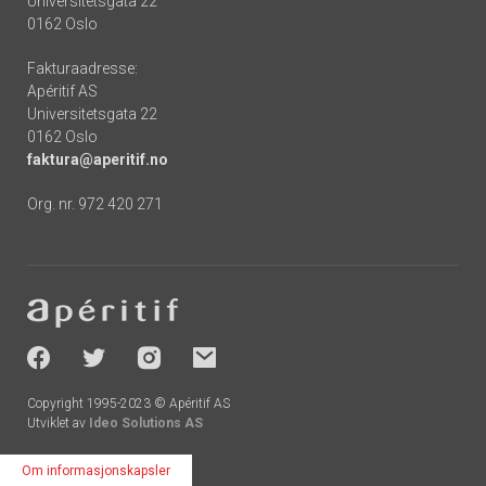
Universitetsgata 22
0162 Oslo
Fakturaadresse:
Apéritif AS
Universitetsgata 22
0162 Oslo
faktura@aperitif.no
Org. nr. 972 420 271
Footer
-
socials
Copyright 1995-2023 © Apéritif AS
Utviklet av
Ideo Solutions AS
Om informasjonskapsler