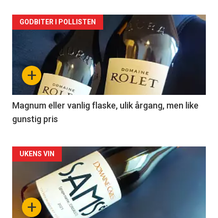
Forsiden
GODBITER I POLLISTEN
akkurat
nå
+
-
3
Magnum eller vanlig flaske, ulik årgang, men like
gunstig pris
Forsiden
UKENS VIN
akkurat
nå
+
-