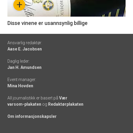
+
-
6
Disse vinene er usannsynlig billige
Footer
Ansvarlig redaktør:
Aase E. Jacobsen
-
Daglig leder:
links
Jan H. Amundsen
Event manager:
Mina Hovden
All journalistikk er basert på
Vær
varsom-plakaten
og
Redaktørplakaten
Om informasjonskapsler