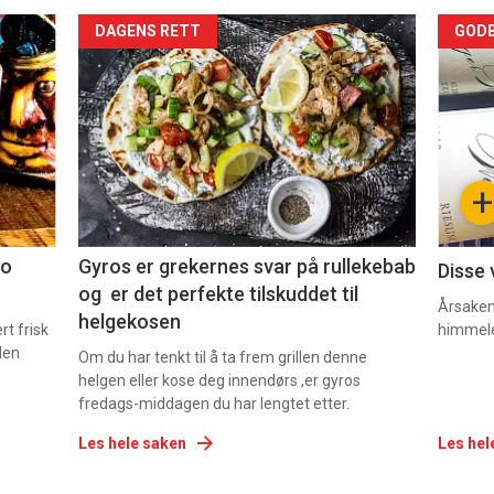
Forsiden
For
DAGENS RETT
GODB
akkurat
akk
nå
nå
-
-
+
2
3
co
Gyros er grekernes svar på rullekebab
Disse 
og er det perfekte tilskuddet til
Årsaken 
helgekosen
t frisk
himmel
den
Om du har tenkt til å ta frem grillen denne
helgen eller kose deg innendørs ,er gyros
fredags-middagen du har lengtet etter.
Les hele saken
Les hel