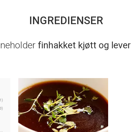
INGREDIENSER
nneholder
finhakket kjøtt og lever
1)
0)