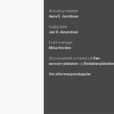
Footer
Ansvarlig redaktør:
-
Aase E. Jacobsen
links
Daglig leder:
Jan H. Amundsen
Event manager:
Mina Hovden
All journalistikk er basert på
Vær
varsom-plakaten
og
Redaktørplakaten
Om informasjonskapsler