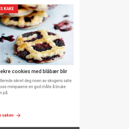
siden
S KAKE
urat
lekre cookies med blåbær blir
allerede sikret deg noen av skogens søte
 disse minipaiene en god måte å bruke
n på.
e saken