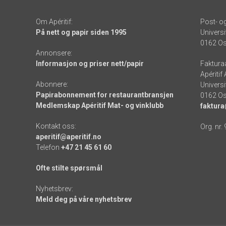
Om Apéritif:
Post- o
På nett og papir siden 1995
Universi
0162 Os
Annonsere:
Informasjon og priser nett/papir
Faktura
Apéritif
Abonnere:
Universi
Papirabonnement for restaurantbransjen
0162 Os
Medlemskap Apéritif Mat- og vinklubb
faktura
Kontakt oss:
Org. nr.
aperitif@aperitif.no
Telefon
+47 21 45 61 60
Ofte stilte spørsmål
Nyhetsbrev:
Meld deg på våre nyhetsbrev