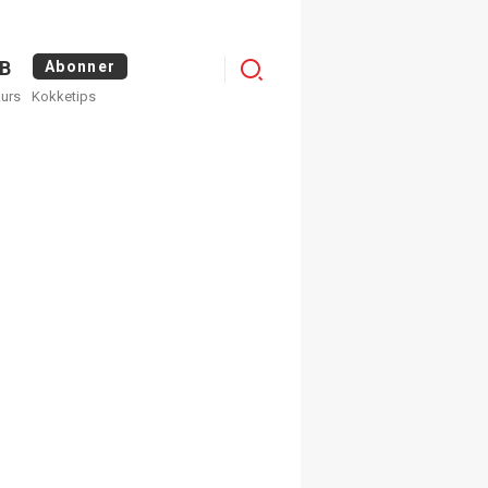
Logg
B
Abonner
kurs
Kokketips
inn