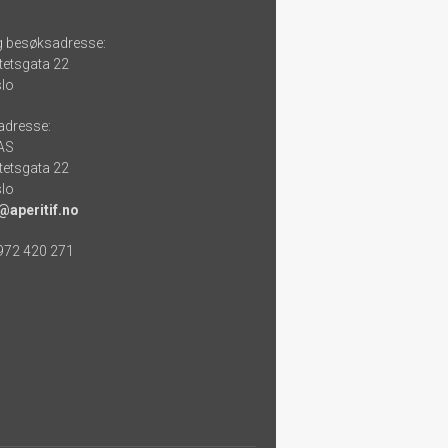
g besøksadresse:
tetsgata 22
lo
adresse:
 AS
tetsgata 22
lo
@aperitif.no
 972 420 271