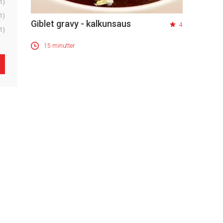
1)
1)
Giblet gravy - kalkunsaus
4
1)
15 minutter