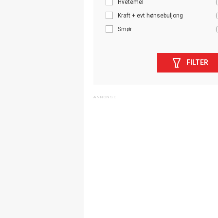
Hvetemel
(
Kraft + evt hønsebuljong
(
Smør
(
FILTER