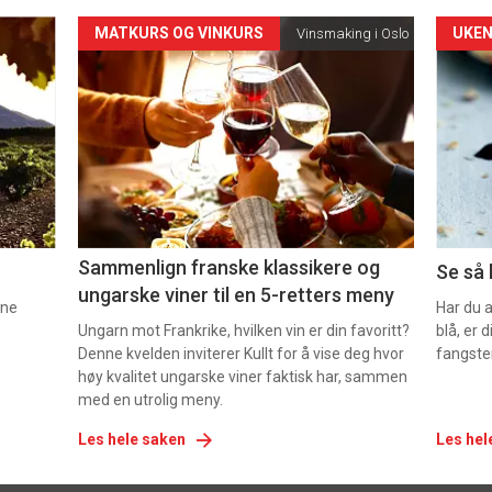
Forsiden
For
MATKURS OG VINKURS
UKEN
Vinsmaking i Oslo
akkurat
akk
nå
nå
-
-
5
6
Sammenlign franske klassikere og
Se så 
ungarske viner til en 5-retters meny
nne
Har du 
Ungarn mot Frankrike, hvilken vin er din favoritt?
blå, er
Denne kvelden inviterer Kullt for å vise deg hvor
fangste
høy kvalitet ungarske viner faktisk har, sammen
med en utrolig meny.
Les hele saken
Les hel