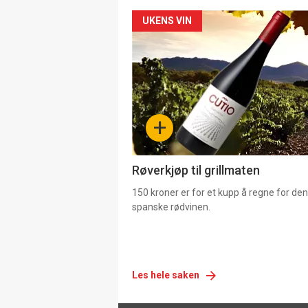
Forsiden
UKENS VIN
akkurat
nå
-
+
4
Røverkjøp til grillmaten
150 kroner er for et kupp å regne for de
spanske rødvinen.
Les hele saken