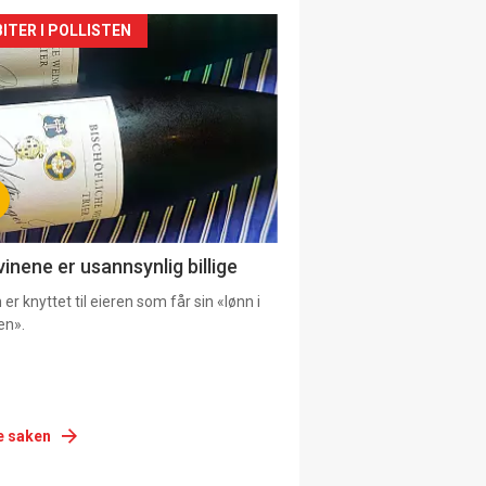
siden
ITER I POLLISTEN
urat
vinene er usannsynlig billige
er knyttet til eieren som får sin «lønn i
en».
e saken