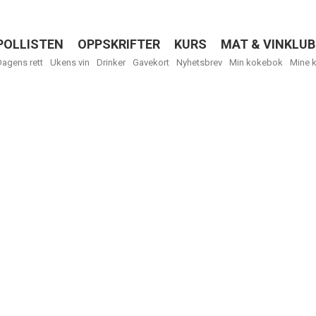
POLLISTEN
OPPSKRIFTER
KURS
MAT & VINKLUB
Menu
Dagens rett
Ukens vin
Drinker
Gavekort
Nyhetsbrev
Min kokebok
Mine 