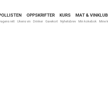
POLLISTEN
OPPSKRIFTER
KURS
MAT & VINKLUB
Menu
Dagens rett
Ukens vin
Drinker
Gavekort
Nyhetsbrev
Min kokebok
Mine 