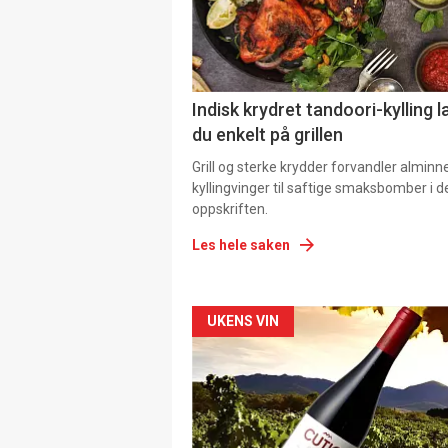
Indisk krydret tandoori-kylling l
du enkelt på grillen
Grill og sterke krydder forvandler alminn
kyllingvinger til saftige smaksbomber i 
oppskriften.
Les hele saken
Forsiden
UKENS VIN
akkurat
nå