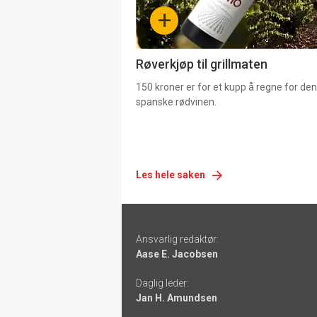
-
+
4
Røverkjøp til grillmaten
150 kroner er for et kupp å regne for de
spanske rødvinen.
Les hele saken
Footer
Ansvarlig redaktør:
-
Aase E. Jacobsen
links
Daglig leder:
Jan H. Amundsen