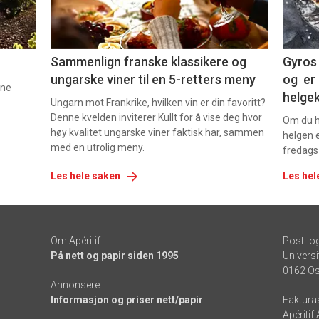
-
-
5
6
Sammenlign franske klassikere og
Gyros 
ungarske viner til en 5-retters meny
og er 
nne
helge
Ungarn mot Frankrike, hvilken vin er din favoritt?
Denne kvelden inviterer Kullt for å vise deg hvor
Om du ha
høy kvalitet ungarske viner faktisk har, sammen
helgen e
med en utrolig meny.
fredags
Les hele saken
Les hel
Om Apéritif:
Post- o
På nett og papir siden 1995
Universi
0162 Os
Annonsere:
Informasjon og priser nett/papir
Faktura
Apéritif