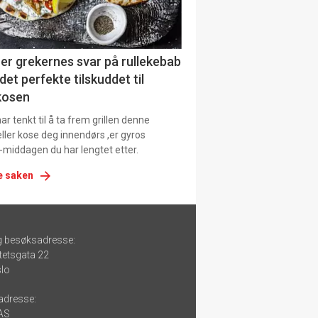
er grekernes svar på rullekebab
det perfekte tilskuddet til
kosen
r tenkt til å ta frem grillen denne
ller kose deg innendørs ,er gyros
-middagen du har lengtet etter.
e saken
g besøksadresse:
tetsgata 22
lo
adresse:
 AS