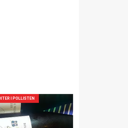
siden
ITER I POLLISTEN
urat