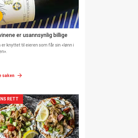
vinene er usannsynlig billige
er knyttet til eieren som får sin «lønn i
en».
e saken
siden
NS RETT
urat