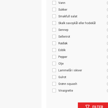
Vann
(
Sukker
(
Smakfull salat
(
Skalk savoykål eller hodekål
(
Sennep
(
Sellerirot
(
Rødløk
(
Eddik
(
Pepper
(
Olje
(
Lammelår i skiver
(
Gulrot
(
Grønn squash
(
Vinaigrette
(
FILTER