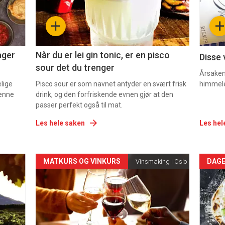
-
-
+
+
2
3
ager
Når du er lei gin tonic, er en pisco
Disse 
sour det du trenger
Årsaken 
elige
Pisco sour er som navnet antyder en svært frisk
himmel
denne
drink, og den forfriskende evnen gjør at den
passer perfekt også til mat.
Les hele saken
Les hel
Forsiden
For
MATKURS OG VINKURS
DAGE
Vinsmaking i Oslo
akkurat
akk
nå
nå