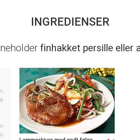
INGREDIENSER
nneholder
finhakket persille eller 
1)
0)
1)
1)
Lammeskiver med godt følge