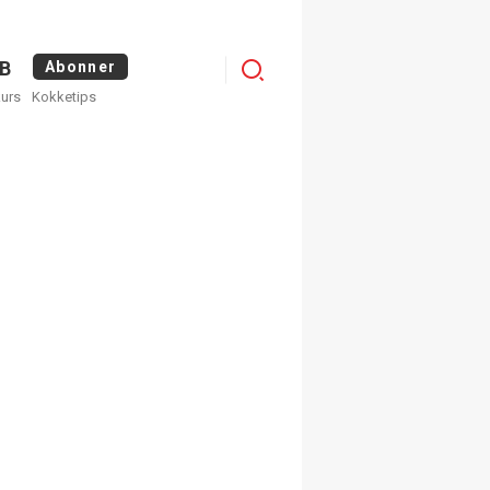
Logg
B
Abonner
kurs
Kokketips
inn