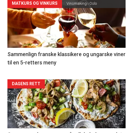
Forsiden
MATKURS OG VINKURS
Vinsmaking i Oslo
akkurat
nå
-
5
Sammenlign franske klassikere og ungarske viner
til en 5-retters meny
Forsiden
DAGENS RETT
akkurat
nå
-