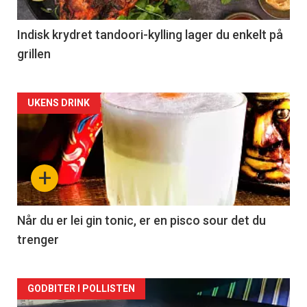
Indisk krydret tandoori-kylling lager du enkelt på
grillen
Forsiden
UKENS DRINK
akkurat
nå
+
-
2
Når du er lei gin tonic, er en pisco sour det du
trenger
Forsiden
GODBITER I POLLISTEN