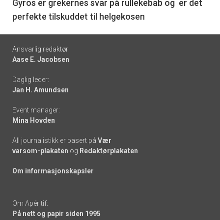
6
Gyros er grekernes svar på rullekebab og er det
perfekte tilskuddet til helgekosen
Footer
Ansvarlig redaktør:
Aase E. Jacobsen
-
Daglig leder:
links
Jan H. Amundsen
Event manager:
Mina Hovden
All journalistikk er basert på
Vær
varsom-plakaten
og
Redaktørplakaten
Om informasjonskapsler
Om Apéritif:
På nett og papir siden 1995