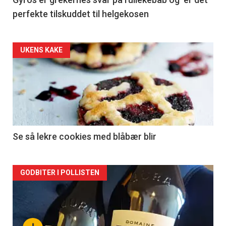
perfekte tilskuddet til helgekosen
Forsiden
UKENS KAKE
akkurat
nå
-
2
Se så lekre cookies med blåbær blir
Forsiden
GODBITER I POLLISTEN
akkurat
nå