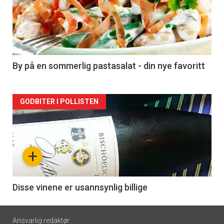
akkurat
nå
-
5
By på en sommerlig pastasalat - din nye favoritt
Forsiden
GODBITER I POLLISTEN
akkurat
nå
+
-
6
Disse vinene er usannsynlig billige
Footer
Ansvarlig redaktør: