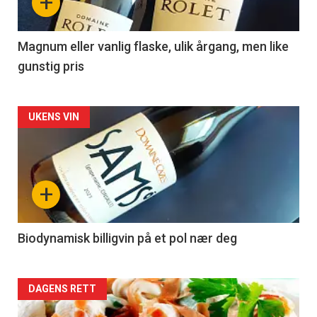
+
-
3
Magnum eller vanlig flaske, ulik årgang, men like
gunstig pris
Forsiden
UKENS VIN
akkurat
nå
+
-
4
Biodynamisk billigvin på et pol nær deg
Forsiden
DAGENS RETT