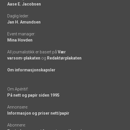
Aase E. Jacobsen
-
Daglig leder:
links
Jan H. Amundsen
Event manager:
Mina Hovden
All journalistikk er basert på
Vær
varsom-plakaten
og
Redaktørplakaten
Om informasjonskapsler
Om Apéritif:
På nett og papir siden 1995
Annonsere:
Informasjon og priser nett/papir
Abonnere: