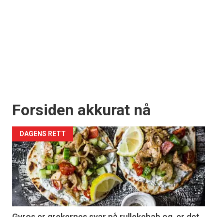
Forsiden akkurat nå
DAGENS RETT
Gyros er grekernes svar på rullekebab og er det