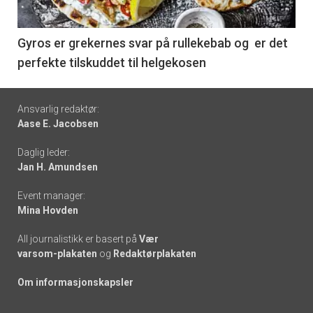
-
6
Gyros er grekernes svar på rullekebab og er det
perfekte tilskuddet til helgekosen
Footer
Ansvarlig redaktør:
Aase E. Jacobsen
-
Daglig leder:
links
Jan H. Amundsen
Event manager:
Mina Hovden
All journalistikk er basert på
Vær
varsom-plakaten
og
Redaktørplakaten
Om informasjonskapsler