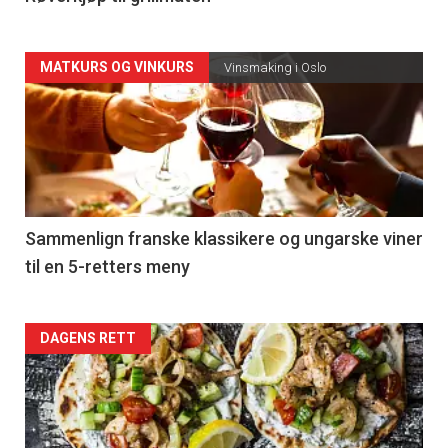
Forsiden
MATKURS OG VINKURS
Vinsmaking i Oslo
akkurat
nå
-
5
Sammenlign franske klassikere og ungarske viner
til en 5-retters meny
Forsiden
DAGENS RETT
akkurat
nå