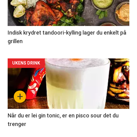
Indisk krydret tandoori-kylling lager du enkelt på
grillen
Forsiden
UKENS DRINK
akkurat
nå
+
-
2
Når du er lei gin tonic, er en pisco sour det du
trenger