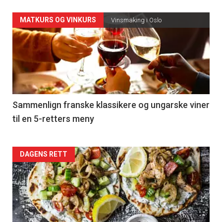
Forsiden
MATKURS OG VINKURS
Vinsmaking i Oslo
akkurat
nå
-
5
Sammenlign franske klassikere og ungarske viner
til en 5-retters meny
Forsiden
DAGENS RETT
akkurat
nå
-