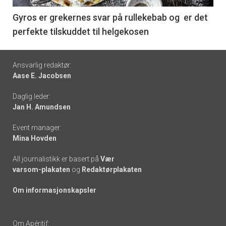
6
Gyros er grekernes svar på rullekebab og er det
perfekte tilskuddet til helgekosen
Footer
Ansvarlig redaktør:
Aase E. Jacobsen
-
Daglig leder:
links
Jan H. Amundsen
Event manager:
Mina Hovden
All journalistikk er basert på
Vær
varsom-plakaten
og
Redaktørplakaten
Om informasjonskapsler
Om Apéritif: