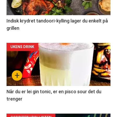
Indisk krydret tandoori-kylling lager du enkelt på
grillen
Forsiden
UKENS DRINK
akkurat
nå
+
-
2
Når du er lei gin tonic, er en pisco sour det du
trenger