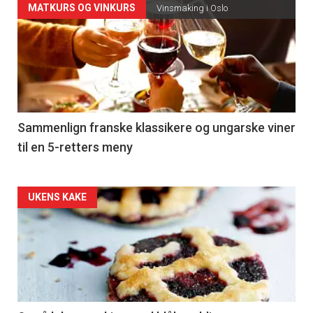
Forsiden
MATKURS OG VINKURS
Vinsmaking i Oslo
akkurat
nå
-
5
Sammenlign franske klassikere og ungarske viner
til en 5-retters meny
Forsiden
UKENS KAKE
akkurat
nå
-