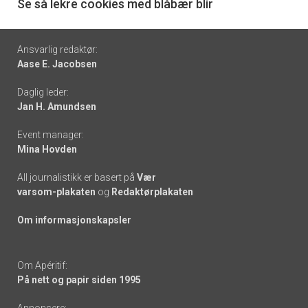
6
Se så lekre cookies med blåbær blir
Footer
Ansvarlig redaktør:
Aase E. Jacobsen
-
Daglig leder:
links
Jan H. Amundsen
Event manager:
Mina Hovden
All journalistikk er basert på
Vær
varsom-plakaten
og
Redaktørplakaten
Om informasjonskapsler
Om Apéritif:
På nett og papir siden 1995