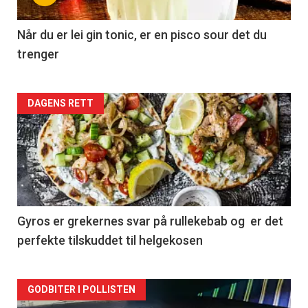
Når du er lei gin tonic, er en pisco sour det du
trenger
Forsiden
DAGENS RETT
akkurat
nå
-
2
Gyros er grekernes svar på rullekebab og er det
perfekte tilskuddet til helgekosen
Forsiden
GODBITER I POLLISTEN