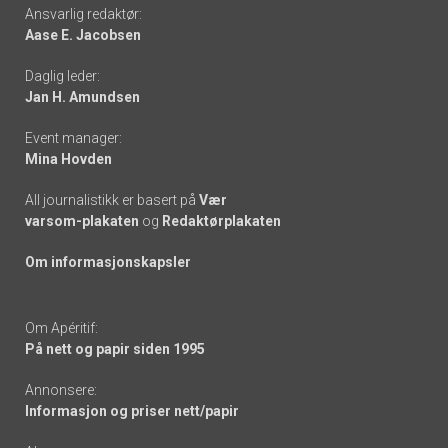
Footer
Ansvarlig redaktør:
Aase E. Jacobsen
-
Daglig leder:
links
Jan H. Amundsen
Event manager:
Mina Hovden
All journalistikk er basert på
Vær
varsom-plakaten
og
Redaktørplakaten
Om informasjonskapsler
Om Apéritif:
På nett og papir siden 1995
Annonsere:
Informasjon og priser nett/papir