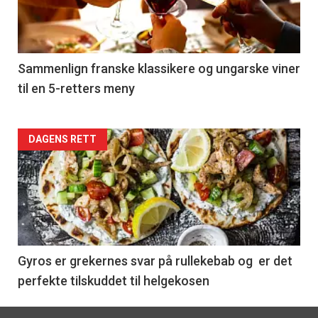
nå
-
5
Sammenlign franske klassikere og ungarske viner
til en 5-retters meny
Forsiden
DAGENS RETT
akkurat
nå
-
6
Gyros er grekernes svar på rullekebab og er det
perfekte tilskuddet til helgekosen