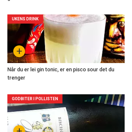
Forsiden
UKENS DRINK
akkurat
nå
+
-
2
Når du er lei gin tonic, er en pisco sour det du
trenger
Forsiden
GODBITER I POLLISTEN
akkurat
nå
+