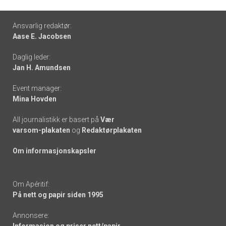
Footer
Ansvarlig redaktør:
Aase E. Jacobsen
-
Daglig leder:
links
Jan H. Amundsen
Event manager:
Mina Hovden
All journalistikk er basert på
Vær
varsom-plakaten
og
Redaktørplakaten
Om informasjonskapsler
Om Apéritif:
På nett og papir siden 1995
Annonsere: