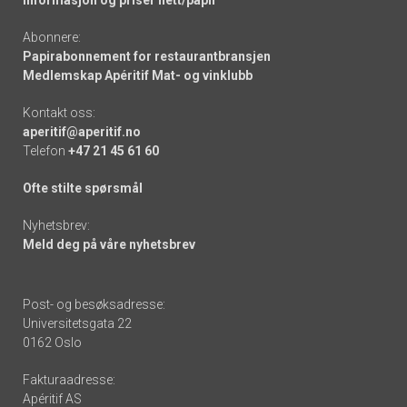
Informasjon og priser nett/papir
Abonnere:
Papirabonnement for restaurantbransjen
Medlemskap Apéritif Mat- og vinklubb
Kontakt oss:
aperitif@aperitif.no
Telefon
+47 21 45 61 60
Ofte stilte spørsmål
Nyhetsbrev:
Meld deg på våre nyhetsbrev
Post- og besøksadresse:
Universitetsgata 22
0162 Oslo
Fakturaadresse:
Apéritif AS