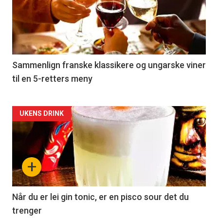
akkurat
nå
-
5
Sammenlign franske klassikere og ungarske viner
til en 5-retters meny
Forsiden
UKENS DRINK
akkurat
nå
+
-
6
Når du er lei gin tonic, er en pisco sour det du
trenger