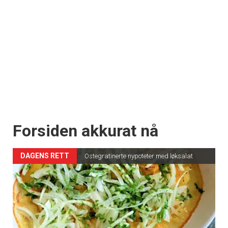
Forsiden akkurat nå
DAGENS RETT
Ostegratinerte nypoteter med løksalat