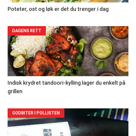
Poteter, ost og løk er det du trenger i dag
Forsiden
DAGENS RETT
akkurat
nå
-
2
Indisk krydret tandoori-kylling lager du enkelt på
grillen
Forsiden
GODBITER I POLLISTEN
akkurat