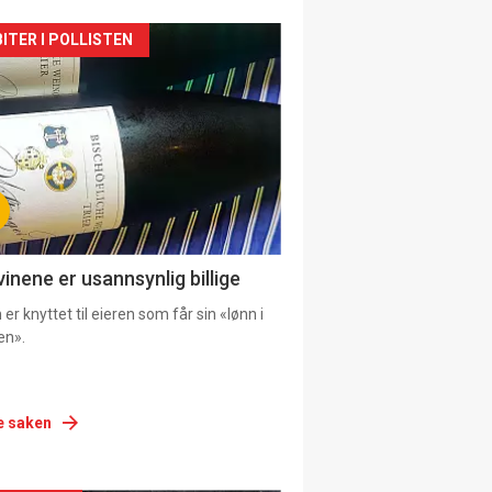
siden
ITER I POLLISTEN
urat
vinene er usannsynlig billige
er knyttet til eieren som får sin «lønn i
en».
e saken