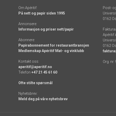
Om Apéritif:
Post- o
På nett og papir siden 1995
Universi
0162 Os
Annonsere:
Informasjon og priser nett/papir
Faktura
Apéritif
Abonnere:
Universi
Papirabonnement for restaurantbransjen
0162 Os
Medlemskap Apéritif Mat- og vinklubb
faktura
Kontakt oss:
Org. nr.
aperitif@aperitif.no
Telefon
+47 21 45 61 60
Ofte stilte spørsmål
Nyhetsbrev:
Meld deg på våre nyhetsbrev