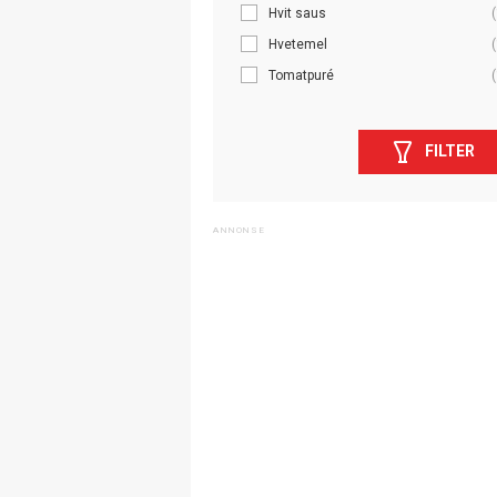
Hvit saus
(
Hvetemel
(
Tomatpuré
(
FILTER