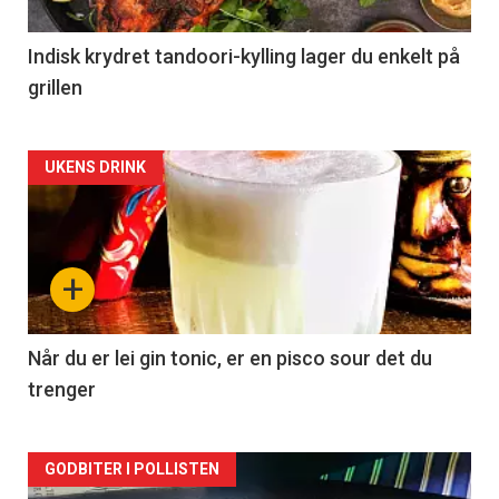
Indisk krydret tandoori-kylling lager du enkelt på
grillen
Forsiden
UKENS DRINK
akkurat
nå
+
-
2
Når du er lei gin tonic, er en pisco sour det du
trenger
Forsiden
GODBITER I POLLISTEN