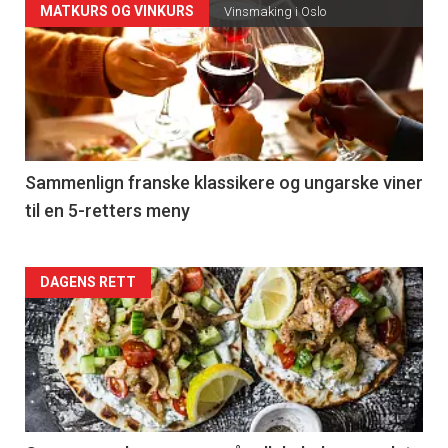
Forsiden
MATKURS OG VINKURS
Vinsmaking i Oslo
akkurat
nå
-
5
Sammenlign franske klassikere og ungarske viner
til en 5-retters meny
Forsiden
DAGENS RETT
akkurat
nå
-