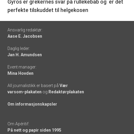
6
Gyros er grekernes svar på rullekebab og er det
perfekte tilskuddet til helgekosen
Footer
Ansvarlig redaktør:
Aase E. Jacobsen
-
Daglig leder:
links
Jan H. Amundsen
Event manager:
Mina Hovden
All journalistikk er basert på
Vær
varsom-plakaten
og
Redaktørplakaten
Om informasjonskapsler
Om Apéritif:
På nett og papir siden 1995