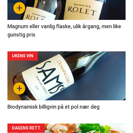
nå
+
-
3
Magnum eller vanlig flaske, ulik årgang, men like
gunstig pris
Forsiden
UKENS VIN
akkurat
nå
+
-
4
Biodynamisk billigvin på et pol nær deg
Forsiden
DAGENS RETT