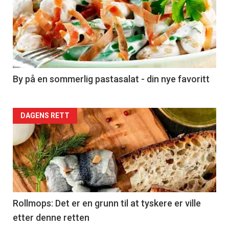
akkurat
nå
-
5
By på en sommerlig pastasalat - din nye favoritt
Forsiden
DAGENS RETT
akkurat
nå
-
6
Rollmops: Det er en grunn til at tyskere er ville
etter denne retten