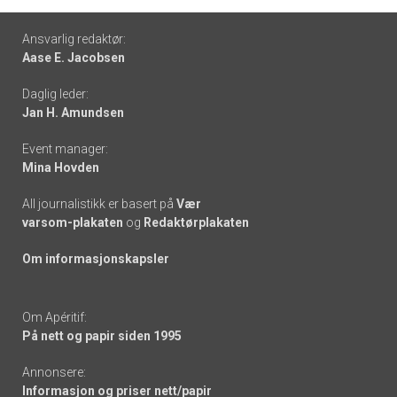
Footer
Ansvarlig redaktør:
Aase E. Jacobsen
-
Daglig leder:
links
Jan H. Amundsen
Event manager:
Mina Hovden
All journalistikk er basert på
Vær
varsom-plakaten
og
Redaktørplakaten
Om informasjonskapsler
Om Apéritif:
På nett og papir siden 1995
Annonsere:
Informasjon og priser nett/papir