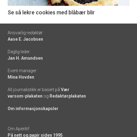
-
6
Se så lekre cookies med blåbær blir
Footer
Ansvarlig redaktør:
Aase E. Jacobsen
-
Daglig leder:
links
Jan H. Amundsen
Event manager:
Mina Hovden
All journalistikk er basert på
Vær
varsom-plakaten
og
Redaktørplakaten
Om informasjonskapsler
Om Apéritif:
På nett og papir siden 1995