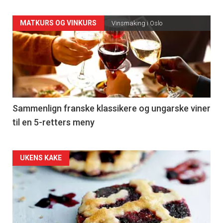
Forsiden
MATKURS OG VINKURS
Vinsmaking i Oslo
akkurat
nå
-
5
Sammenlign franske klassikere og ungarske viner
til en 5-retters meny
Forsiden
UKENS KAKE
akkurat
nå