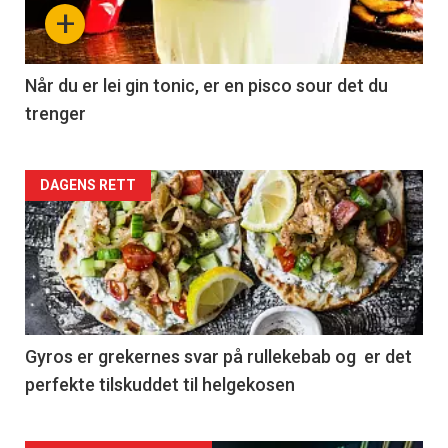
+
Når du er lei gin tonic, er en pisco sour det du
trenger
Forsiden
DAGENS RETT
akkurat
nå
-
2
Gyros er grekernes svar på rullekebab og er det
perfekte tilskuddet til helgekosen